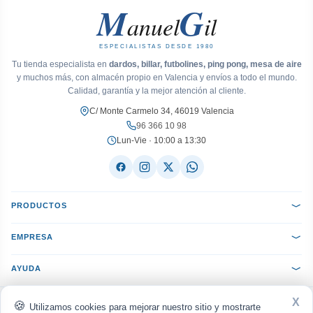
M
G
anuel
il
ESPECIALISTAS DESDE 1980
Tu tienda especialista en
dardos, billar, futbolines, ping pong, mesa de aire
y muchos más, con almacén propio en Valencia y envíos a todo el mundo.
Calidad, garantía y la mejor atención al cliente.
C/ Monte Carmelo 34, 46019 Valencia
96 366 10 98
Lun-Vie · 10:00 a 13:30
PRODUCTOS
EMPRESA
AYUDA
X
ACEPTAMOS:
VISA
Mastercard
PayPal
Bizum
seQura
Utilizamos cookies para mejorar nuestro sitio y mostrarte