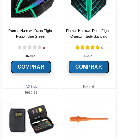
Plumas Harrows Darts Flights
Plumas Harrows Darts Flights
Fusion Blue Greeen
Quantum Jade Standard
0
5
0.98
€
1.00
€
IVA incl.
IVA incl.
8023.01