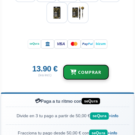
VISA
bizum
Pay
Pal
seQura
13.90 €
COMPRAR
(iva incl.)
💳
Paga a tu ritmo con
seQura
Divide en 3 tu pago a partir de 50,00 €
seQura
+info
Fracciona tu pago desde 50,00 € con
seQura
+info