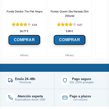
Funda Dardos The Pak Negra
Puntas Queen 2ba Naranja 25m
200unid
4.54
4.67
16.77
€
3.90
€
IVA incl.
IVA incl.
Envío 24–48h
Pago seguro
Península
SSL 100% protegido
Atención experta
Pago a plazos
Especialistas desde 1980
con seQura