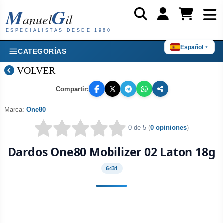
M
G
anuel
il
ESPECIALISTAS DESDE 1980
Español
▼
CATEGORÍAS
VOLVER
Compartir:
Marca:
One80
0 de 5
(
0 opiniones
)
Dardos One80 Mobilizer 02 Laton 18g
6431