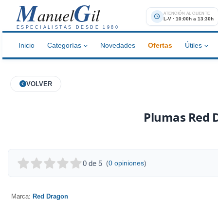
M
G
anuel
il
ATENCIÓN AL CLIENTE
L-V · 10:00h a 13:30h
ESPECIALISTAS DESDE 1980
Inicio
Categorías
Novedades
Ofertas
Útiles
VOLVER
Plumas Red D
0 de 5
(
0 opiniones
)
Marca:
Red Dragon