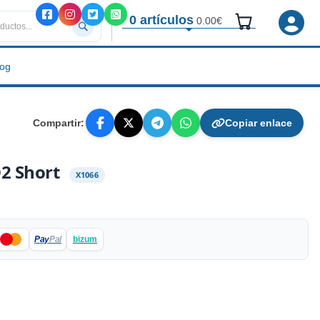
0 artículos
0.00€
log
Compartir:
Copiar enlace
O2 Short
X1066
Pay
Pal
bizum