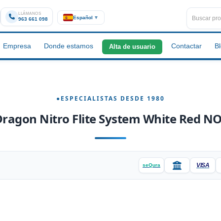
LLÁMANOS
Español
▼
963 661 098
Empresa
Donde estamos
Contactar
B
Alta de usuario
ragon Nitro Flite System White Red N
VISA
seQura