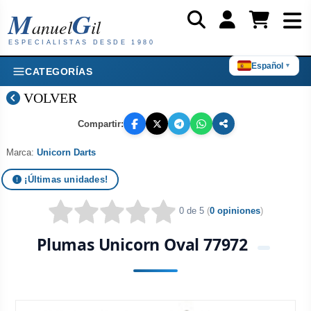
M
G
anuel
il
ESPECIALISTAS DESDE 1980
Español
▼
CATEGORÍAS
VOLVER
Compartir:
Marca:
Unicorn Darts
¡Últimas unidades!
0 de 5
(
0 opiniones
)
Plumas Unicorn Oval 77972