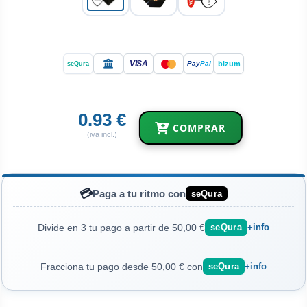
VISA
bizum
Pay
Pal
seQura
0.93 €
COMPRAR
(iva incl.)
💳
Paga a tu ritmo con
seQura
Divide en 3 tu pago a partir de 50,00 €
seQura
+info
Fracciona tu pago desde 50,00 € con
seQura
+info