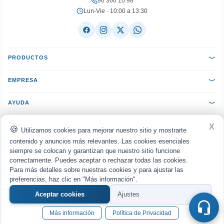
96 366 10 98
Lun-Vie · 10:00 a 13:30
PRODUCTOS
EMPRESA
AYUDA
X
ACEPTAMOS:
VISA
Mastercard
PayPal
Bizum
seQura
Utilizamos cookies para mejorar nuestro sitio y mostrarte
Transferencia
Reembolso
contenido y anuncios más relevantes. Las cookies esenciales
siempre se colocan y garantizan que nuestro sitio funcione
ENVIAMOS CON:
MRW
Nacex
Correos
UPS
correctamente. Puedes aceptar o rechazar todas las cookies.
Para más detalles sobre nuestras cookies y para ajustar las
Política de privacidad
Aviso legal
Cookies
·
·
© 2026
WWW.MANUELGIL.COM
· Todos los derechos reservados · Diseño web por
preferencias, haz clic en "Más información".
europeart
Aceptar cookies
Ajustes
COMPRAR
€
Más información
Política de Privacidad