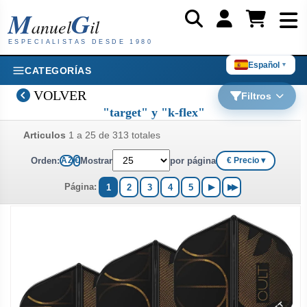
M
G
anuel
il
ESPECIALISTAS DESDE 1980
Español
▼
CATEGORÍAS
VOLVER
Filtros
"target" y "k-flex"
Articulos
1 a 25 de 313 totales
Orden:
Mostrar
por página
A Z
€
€ Precio ▾
Página:
1
2
3
4
5
▶
▶▶