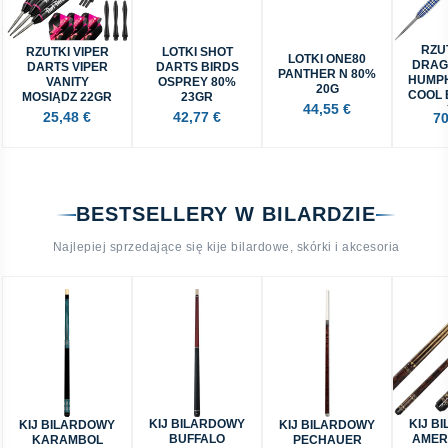
RZU
RZUTKI VIPER
LOTKI SHOT
LOTKI ONE80
DRAG
DARTS VIPER
DARTS BIRDS
PANTHER N 80%
HUMPH
VANITY
OSPREY 80%
20G
COOL 
MOSIĄDZ 22GR
23GR
44,55 €
25,48 €
42,77 €
70
BESTSELLERY W BILARDZIE
Najlepiej sprzedające się kije bilardowe, skórki i akcesoria
KIJ BILARDOWY
KIJ B
KIJ BILARDOWY
KIJ BILARDOWY
BUFFALO
AMER
KARAMBOL
PECHAUER