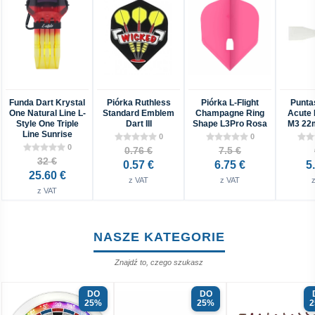
Funda Dart Krystal
Piórka Ruthless
Piórka L-Flight
Punta
One Natural Line L-
Standard Emblem
Champagne Ring
Acute 
Style One Triple
Dart III
Shape L3Pro Rosa
M3 22
Line Sunrise
0
0
0
0.76 €
7.5 €
32 €
0.57 €
6.75 €
5
25.60 €
z VAT
z VAT
z VAT
NASZE KATEGORIE
Znajdź to, czego szukasz
DO
DO
25%
25%