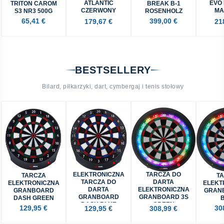
ATLANTIC
EVO
TRITON CAROM
BREAK B-1
CZERWONY
MA
S3 NR3 500G
ROSENHOLZ
19OZ 13MM
ED
65,41 €
399,00 €
179,67 €
21
KOM
ZES
ZŁOT
BESTSELLERY
Bilard, piłkarzyki, dart, cymbergaj i tenis stołowy
ELEKTRONICZNA
TARCZA DO
TARCZA
T
TARCZA DO
DARTA
ELEKTRONICZNA
ELEKT
DARTA
ELEKTRONICZNA
GRANBOARD
GRAN
GRANBOARD
GRANBOARD 3S
DASH GREEN
DASH BLUE
GREEN
129,95 €
30
129,95 €
308,99 €