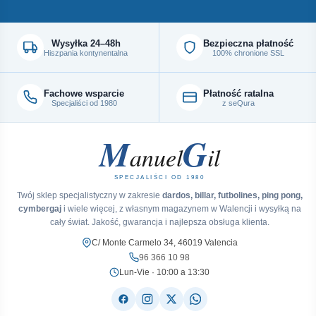
Wysyłka 24–48h
Bezpieczna płatność
Hiszpania kontynentalna
100% chronione SSL
Fachowe wsparcie
Płatność ratalna
Specjaliści od 1980
z seQura
M
G
anuel
il
SPECJALIŚCI OD 1980
Twój sklep specjalistyczny w zakresie
dardos, billar, futbolines, ping pong,
cymbergaj
i wiele więcej, z własnym magazynem w Walencji i wysyłką na
cały świat. Jakość, gwarancja i najlepsza obsługa klienta.
C/ Monte Carmelo 34, 46019 Valencia
96 366 10 98
Lun-Vie · 10:00 a 13:30