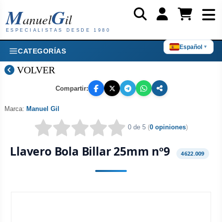
M
G
anuel
il
ESPECIALISTAS DESDE 1980
Español
▼
CATEGORÍAS
VOLVER
Compartir:
Marca:
Manuel Gil
0 de 5
(
0 opiniones
)
Llavero Bola Billar 25mm nº9
4622.009