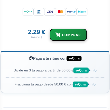
VISA
bizum
Pay
Pal
seQura
2.29 €
COMPRAR
(iva incl.)
💳
Paga a tu ritmo con
seQura
Divide en 3 tu pago a partir de 50,00 €
seQura
+info
Fracciona tu pago desde 50,00 € con
seQura
+info