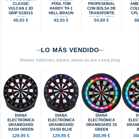
CLASSIC
POOL TOM
PROFESIONAL
AME
VULCAN 2 3D
HARDY TH-1
CON BOLSA DE
COL
GRIP 5/18X15
HELL-BRAUN
TRANSPORTE
CPL
13MM
19.5OZ
JUNTA LATON
1
48,83 €
93,93 €
54,69 €
86
LO MÁS VENDIDO
Billares, futbolines, dardos, mesas de aire y ping pong
DIANA
DIANA
DIANA
D
ELECTRÓNICA
ELECTRÓNICA
ELECTRÓNICA
ELEC
GRANBOARD
GRANBOARD
GRANBOARD 3S
GRAN
DASH GREEN
DASH BLUE
GREEN
129,95 €
129,95 €
308,99 €
30