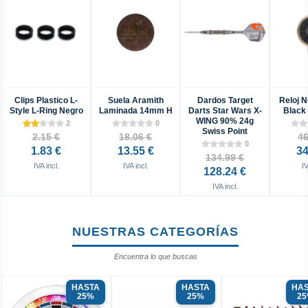
Clips Plastico L-
Suela Aramith
Dardos Target
Reloj N
Style L-Ring Negro
Laminada 14mm H
Darts Star Wars X-
Black 
WING 90% 24g
2
0
Swiss Point
2.15 €
18.06 €
46
0
1.83 €
13.55 €
34
134.99 €
IVA incl.
IVA incl.
IV
128.24 €
IVA incl.
NUESTRAS CATEGORÍAS
Encuentra lo que buscas
HASTA
HASTA
HA
25%
25%
2