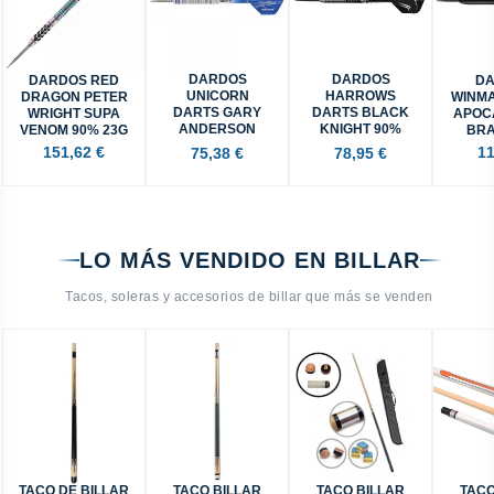
DARDOS
DARDOS
DARDOS RED
D
UNICORN
HARROWS
DRAGON PETER
WINM
DARTS GARY
DARTS BLACK
WRIGHT SUPA
APOC
ANDERSON
KNIGHT 90%
VENOM 90% 23G
BRA
WORLD
24GR
151,62 €
11
75,38 €
78,95 €
CHAMPION 27G
90%
LO MÁS VENDIDO EN BILLAR
Tacos, soleras y accesorios de billar que más se venden
TACO DE BILLAR
TACO BILLAR
TACO BILLAR
TACO