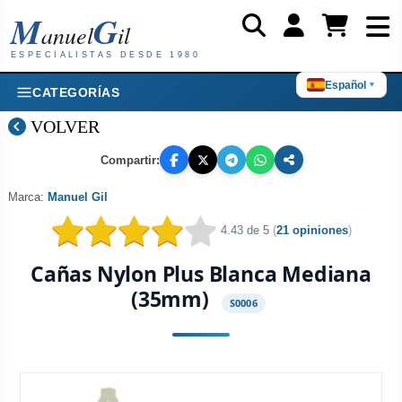
M
G
anuel
il
ESPECIALISTAS DESDE 1980
Español
▼
CATEGORÍAS
VOLVER
Compartir:
Marca:
Manuel Gil
4.43 de 5
(
21 opiniones
)
Cañas Nylon Plus Blanca Mediana
(35mm)
S0006