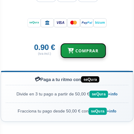
VISA
bizum
Pay
Pal
seQura
0.90 €
COMPRAR
(iva incl.)
💳
Paga a tu ritmo con
seQura
Divide en 3 tu pago a partir de 50,00 €
seQura
+info
Fracciona tu pago desde 50,00 € con
seQura
+info