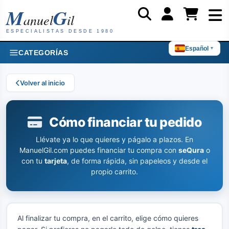
M
G
anuel
il
ESPECIALISTAS DESDE 1980
Español
▼
CATEGORÍAS
Volver al inicio
Cómo financiar tu pedido
Llévate ya lo que quieres y págalo a plazos. En
ManuelGil.com puedes financiar tu compra con
seQura
o
con tu
tarjeta
, de forma rápida, sin papeleos y desde el
propio carrito.
Al finalizar tu compra, en el carrito, elige cómo quieres