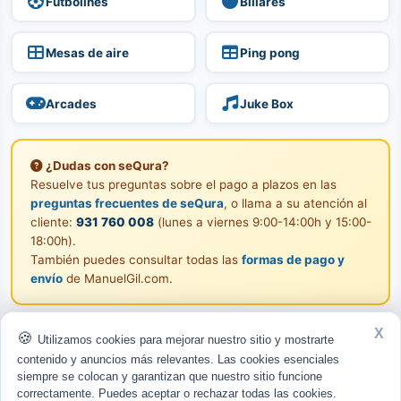
Futbolines
Billares
Mesas de aire
Ping pong
Arcades
Juke Box
¿Dudas con seQura?
Resuelve tus preguntas sobre el pago a plazos en las
preguntas frecuentes de seQura
, o llama a su atención al
cliente:
931 760 008
(lunes a viernes 9:00-14:00h y 15:00-
18:00h).
También puedes consultar todas las
formas de pago y
envío
de ManuelGil.com.
X
Empezar mi compra
Utilizamos cookies para mejorar nuestro sitio y mostrarte
contenido y anuncios más relevantes. Las cookies esenciales
siempre se colocan y garantizan que nuestro sitio funcione
Financiación sujeta a la aprobación de seQura. Solo para residentes en España
correctamente. Puedes aceptar o rechazar todas las cookies.
mayores de 18 años, con tarjeta y teléfono en España. Las condiciones y