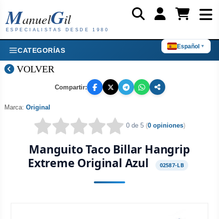
M
G
anuel
il
ESPECIALISTAS DESDE 1980
Español
▼
CATEGORÍAS
VOLVER
Compartir:
Marca:
Original
0 de 5
(
0 opiniones
)
Manguito Taco Billar Hangrip
Extreme Original Azul
02587-LB