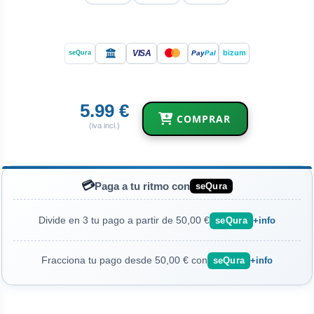
VISA
bizum
Pay
Pal
seQura
5.99 €
COMPRAR
(iva incl.)
💳
Paga a tu ritmo con
seQura
Divide en 3 tu pago a partir de 50,00 €
seQura
+info
Fracciona tu pago desde 50,00 € con
seQura
+info