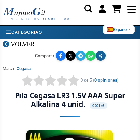
M
G
anuel
il
ESPECIALISTAS DESDE 1980
Español
▼
CATEGORÍAS
VOLVER
Compartir:
Marca:
Cegasa
0 de 5
(
0 opiniones
)
Pila Cegasa LR3 1.5V AAA Super
Alkalina 4 unid.
000146