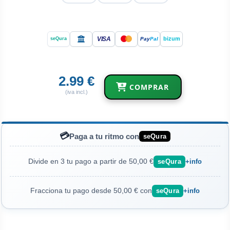
VISA
bizum
Pay
Pal
seQura
2.99 €
COMPRAR
(iva incl.)
💳
Paga a tu ritmo con
seQura
Divide en 3 tu pago a partir de 50,00 €
seQura
+info
Fracciona tu pago desde 50,00 € con
seQura
+info