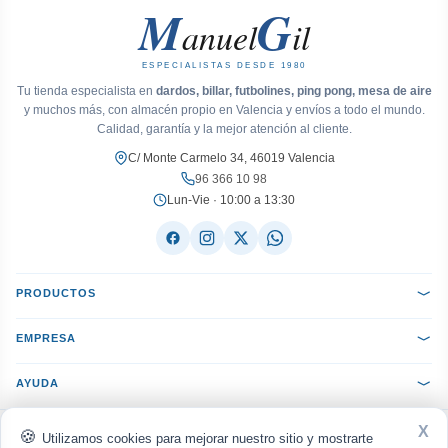
M
G
anuel
il
ESPECIALISTAS DESDE 1980
Tu tienda especialista en
dardos, billar, futbolines, ping pong, mesa de aire
y muchos más, con almacén propio en Valencia y envíos a todo el mundo.
Calidad, garantía y la mejor atención al cliente.
C/ Monte Carmelo 34, 46019 Valencia
96 366 10 98
Lun-Vie · 10:00 a 13:30
PRODUCTOS
EMPRESA
AYUDA
X
ACEPTAMOS:
VISA
Mastercard
PayPal
Bizum
seQura
Utilizamos cookies para mejorar nuestro sitio y mostrarte