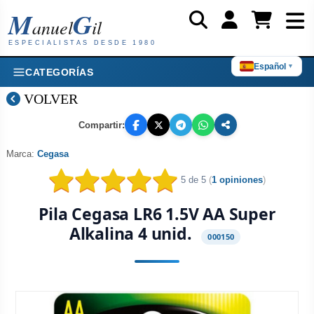
M
G
anuel
il
ESPECIALISTAS DESDE 1980
Español
▼
CATEGORÍAS
VOLVER
Compartir:
Marca:
Cegasa
5 de 5
(
1 opiniones
)
Pila Cegasa LR6 1.5V AA Super
Alkalina 4 unid.
000150