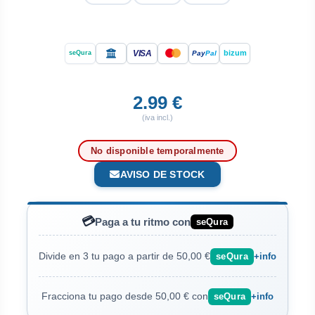
VISA
bizum
Pay
Pal
seQura
2.99 €
(iva incl.)
No disponible temporalmente
AVISO DE STOCK
💳
Paga a tu ritmo con
seQura
Divide en 3 tu pago a partir de 50,00 €
seQura
+info
Fracciona tu pago desde 50,00 € con
seQura
+info