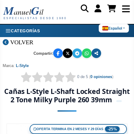
M
G
anuel
il
ESPECIALISTAS DESDE 1980
Español
▼
CATEGORÍAS
VOLVER
Compartir:
Marca:
L-Style
0 de 5
(
0 opiniones
)
Cañas L-Style L-Shaft Locked Straight
2 Tone Milky Purple 260 39mm
-25%
OFERTA TERMINA EN 2 MESES Y 29 DÍAS