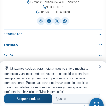
C/ Monte Carmelo 34, 46019 Valencia
96 366 10 98
Lun-Vie · 10:00 a 13:30
PRODUCTOS
EMPRESA
AYUDA
X
ACEPTAMOS:
VISA
Mastercard
PayPal
Bizum
seQura
Utilizamos cookies para mejorar nuestro sitio y mostrarte
Transferencia
Reembolso
contenido y anuncios más relevantes. Las cookies esenciales
siempre se colocan y garantizan que nuestro sitio funcione
ENVIAMOS CON:
MRW
Nacex
Correos
UPS
correctamente. Puedes aceptar o rechazar todas las cookies.
Para más detalles sobre nuestras cookies y para ajustar las
Política de privacidad
Aviso legal
Cookies
·
·
© 2026
WWW.MANUELGIL.COM
· Todos los derechos reservados · Diseño web por
preferencias, haz clic en "Más información".
europeart
Aceptar cookies
Ajustes
COMPRAR
€