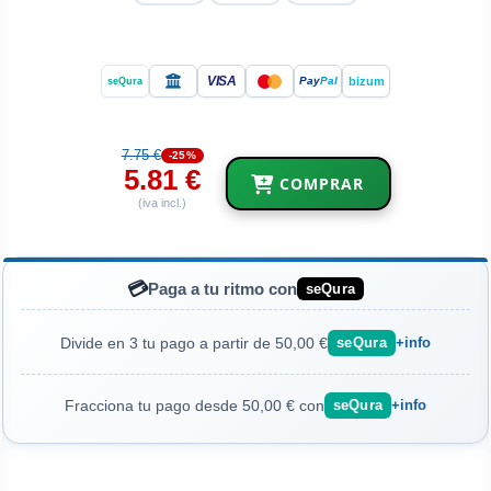
VISA
bizum
Pay
Pal
seQura
7.75 €
-25%
5.81 €
COMPRAR
(iva incl.)
💳
Paga a tu ritmo con
seQura
Divide en 3 tu pago a partir de 50,00 €
seQura
+info
Fracciona tu pago desde 50,00 € con
seQura
+info