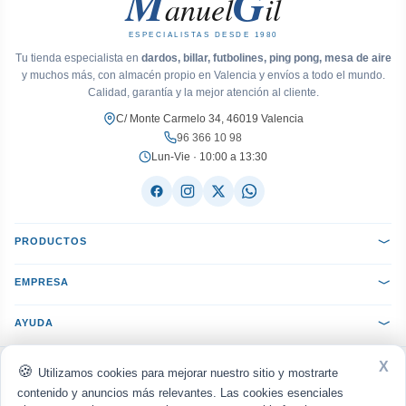
M
G
anuel
il
ESPECIALISTAS DESDE 1980
Tu tienda especialista en
dardos, billar, futbolines, ping pong, mesa de aire
y muchos más, con almacén propio en Valencia y envíos a todo el mundo.
Calidad, garantía y la mejor atención al cliente.
C/ Monte Carmelo 34, 46019 Valencia
96 366 10 98
Lun-Vie · 10:00 a 13:30
PRODUCTOS
EMPRESA
AYUDA
X
ACEPTAMOS:
VISA
Mastercard
PayPal
Bizum
seQura
Utilizamos cookies para mejorar nuestro sitio y mostrarte
Transferencia
Reembolso
contenido y anuncios más relevantes. Las cookies esenciales