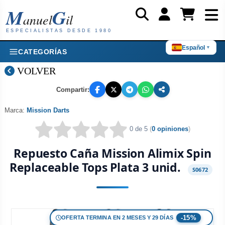
M
G
anuel
il
ESPECIALISTAS DESDE 1980
Español
▼
CATEGORÍAS
VOLVER
Compartir:
Marca:
Mission Darts
0 de 5
(
0 opiniones
)
Repuesto Caña Mission Alimix Spin
Replaceable Tops Plata 3 unid.
S0672
-15%
OFERTA TERMINA EN 2 MESES Y 29 DÍAS