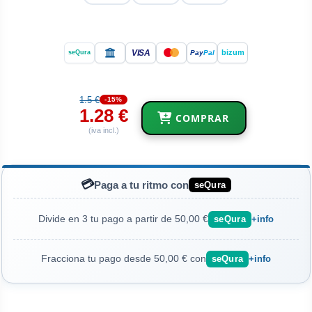
VISA
bizum
Pay
Pal
seQura
1.5 €
-15%
1.28 €
COMPRAR
(iva incl.)
💳
Paga a tu ritmo con
seQura
Divide en 3 tu pago a partir de 50,00 €
seQura
+info
Fracciona tu pago desde 50,00 € con
seQura
+info