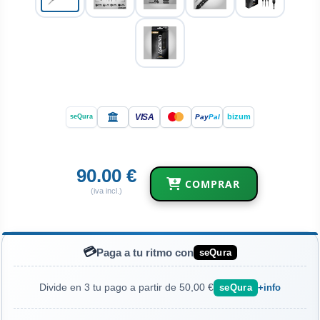
VISA
bizum
Pay
Pal
seQura
90.00 €
COMPRAR
(iva incl.)
💳
Paga a tu ritmo con
seQura
Divide en 3 tu pago a partir de 50,00 €
seQura
+info