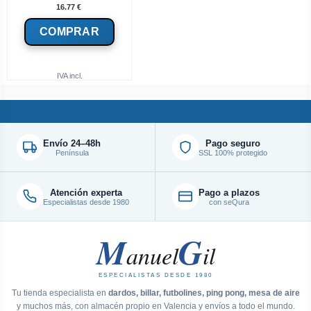
16.77
€
IVA incl.
Envío 24–48h
Pago seguro
Península
SSL 100% protegido
Atención experta
Pago a plazos
Especialistas desde 1980
con seQura
M
G
anuel
il
ESPECIALISTAS DESDE 1980
Tu tienda especialista en
dardos, billar, futbolines, ping pong, mesa de aire
y muchos más, con almacén propio en Valencia y envíos a todo el mundo.