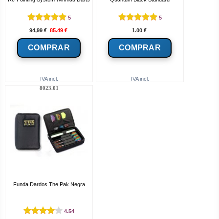
5
5
94,99
€
85.49
€
1.00
€
IVA incl.
IVA incl.
8023.01
Funda Dardos The Pak Negra
4.54