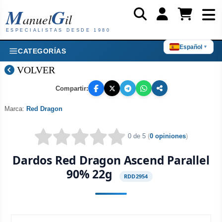
M
G
anuel
il
ESPECIALISTAS DESDE 1980
Español
▼
CATEGORÍAS
VOLVER
Compartir:
Marca:
Red Dragon
0 de 5
(
0 opiniones
)
Dardos Red Dragon Ascend Parallel
90% 22g
RDD2954