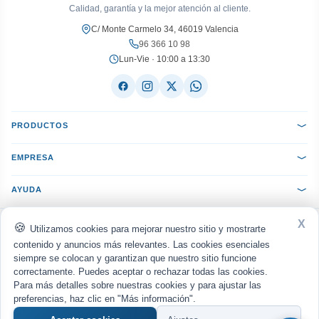
Calidad, garantía y la mejor atención al cliente.
C/ Monte Carmelo 34, 46019 Valencia
96 366 10 98
Lun-Vie · 10:00 a 13:30
PRODUCTOS
EMPRESA
AYUDA
X
ACEPTAMOS:
VISA
Mastercard
PayPal
Bizum
seQura
Utilizamos cookies para mejorar nuestro sitio y mostrarte
Transferencia
Reembolso
contenido y anuncios más relevantes. Las cookies esenciales
siempre se colocan y garantizan que nuestro sitio funcione
ENVIAMOS CON:
MRW
Nacex
Correos
UPS
correctamente. Puedes aceptar o rechazar todas las cookies.
Para más detalles sobre nuestras cookies y para ajustar las
Política de privacidad
Aviso legal
Cookies
·
·
© 2026
WWW.MANUELGIL.COM
· Todos los derechos reservados · Diseño web por
preferencias, haz clic en "Más información".
europeart