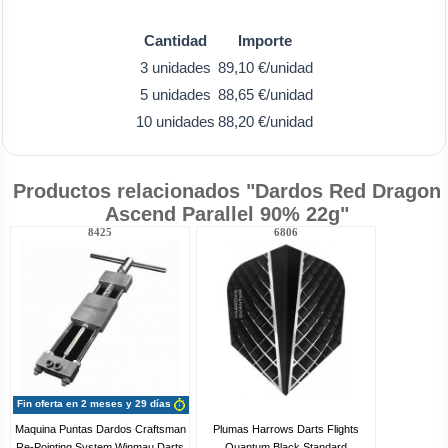
Cantidad
Importe
3 unidades
89,10 €/unidad
5 unidades
88,65 €/unidad
10 unidades
88,20 €/unidad
Productos relacionados "Dardos Red Dragon
Ascend Parallel 90% 22g"
8425
6806
Fin oferta en 2 meses y 29 días
Maquina Puntas Dardos Craftsman
Plumas Harrows Darts Flights
Re-Pointing System Winmau Darts
Quantum Black Standard