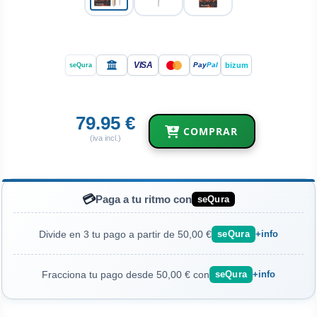
VISA
bizum
Pay
Pal
seQura
79.95 €
COMPRAR
(iva incl.)
💳
Paga a tu ritmo con
seQura
Divide en 3 tu pago a partir de 50,00 €
seQura
+info
Fracciona tu pago desde 50,00 € con
seQura
+info