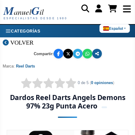
M
G
anuel
il
ESPECIALISTAS DESDE 1980
Español
▼
CATEGORÍAS
VOLVER
Compartir:
Marca:
Reel Darts
0 de 5
(
0 opiniones
)
Dardos Reel Darts Angels Demons
97% 23g Punta Acero