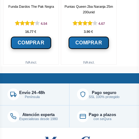
Funda Dardos The Pak Negra
Puntas Queen 2ba Naranja 25m
200unid
4.54
4.67
16.77
€
3.90
€
IVA incl.
IVA incl.
Envío 24–48h
Pago seguro
Península
SSL 100% protegido
Atención experta
Pago a plazos
Especialistas desde 1980
con seQura