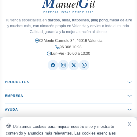
M
G
anuel
il
ESPECIALISTAS DESDE 1980
Tu tienda especialista en
dardos, billar, futbolines, ping pong, mesa de aire
y muchos más, con almacén propio en Valencia y envíos a todo el mundo.
Calidad, garantía y la mejor atención al cliente.
C/ Monte Carmelo 34, 46019 Valencia
96 366 10 98
Lun-Vie · 10:00 a 13:30
PRODUCTOS
EMPRESA
AYUDA
X
ACEPTAMOS:
VISA
Mastercard
PayPal
Bizum
seQura
Utilizamos cookies para mejorar nuestro sitio y mostrarte
Transferencia
Reembolso
contenido y anuncios más relevantes. Las cookies esenciales