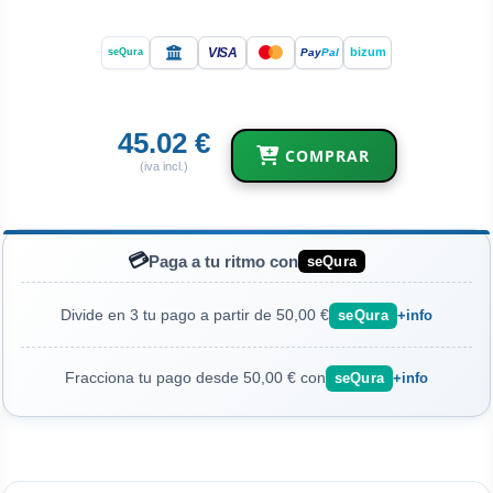
VISA
bizum
Pay
Pal
seQura
45.02 €
COMPRAR
(iva incl.)
💳
Paga a tu ritmo con
seQura
Divide en 3 tu pago a partir de 50,00 €
seQura
+info
Fracciona tu pago desde 50,00 € con
seQura
+info