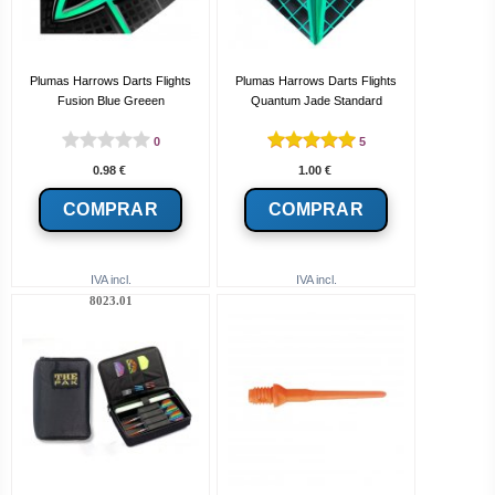
Plumas Harrows Darts Flights
Plumas Harrows Darts Flights
Fusion Blue Greeen
Quantum Jade Standard
0
5
0.98
€
1.00
€
IVA incl.
IVA incl.
8023.01