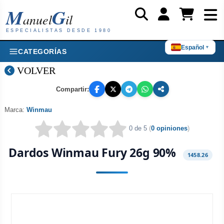
M
G
anuel
il
ESPECIALISTAS DESDE 1980
Español
▼
CATEGORÍAS
VOLVER
Compartir:
Marca:
Winmau
0 de 5
(
0 opiniones
)
Dardos Winmau Fury 26g 90%
1458.26