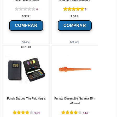
0
5
0.98
€
1.00
€
IVA incl.
IVA incl.
8023.01
Funda Dardos The Pak Negra
Puntas Queen 2ba Naranja 25m
200unid
4.54
4.67