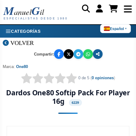
M
G
anuel
il
ESPECIALISTAS DESDE 1980
Español
▼
CATEGORÍAS
VOLVER
Compartir:
Marca:
One80
0 de 5
(
0 opiniones
)
Dardos One80 Softip Pack For Player
16g
6229