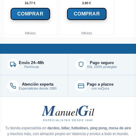
16.77
€
3.90
€
IVA incl.
IVA incl.
Envío 24–48h
Pago seguro
Península
SSL 100% protegido
Atención experta
Pago a plazos
Especialistas desde 1980
con seQura
M
G
anuel
il
ESPECIALISTAS DESDE 1980
Tu tienda especialista en
dardos, billar, futbolines, ping pong, mesa de aire
y muchos más, con almacén propio en Valencia y envíos a todo el mundo.