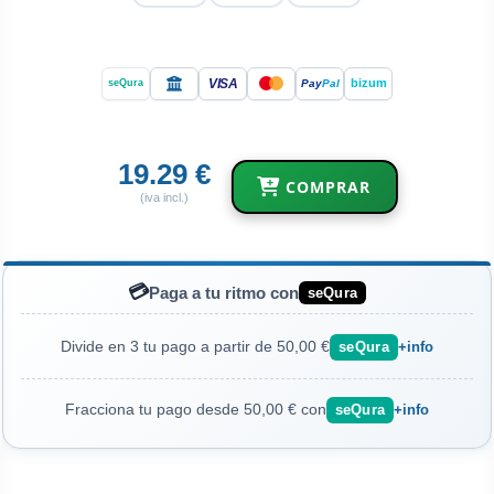
VISA
bizum
Pay
Pal
seQura
19.29 €
COMPRAR
(iva incl.)
💳
Paga a tu ritmo con
seQura
Divide en 3 tu pago a partir de 50,00 €
seQura
+info
Fracciona tu pago desde 50,00 € con
seQura
+info