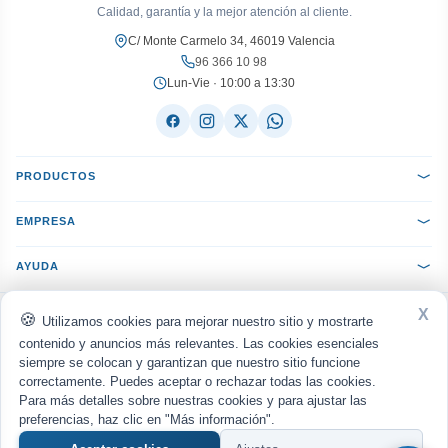
Calidad, garantía y la mejor atención al cliente.
C/ Monte Carmelo 34, 46019 Valencia
96 366 10 98
Lun-Vie · 10:00 a 13:30
PRODUCTOS
EMPRESA
AYUDA
X
ACEPTAMOS:
VISA
Mastercard
PayPal
Bizum
seQura
Utilizamos cookies para mejorar nuestro sitio y mostrarte
Transferencia
Reembolso
contenido y anuncios más relevantes. Las cookies esenciales
siempre se colocan y garantizan que nuestro sitio funcione
ENVIAMOS CON:
MRW
Nacex
Correos
UPS
correctamente. Puedes aceptar o rechazar todas las cookies.
Para más detalles sobre nuestras cookies y para ajustar las
Política de privacidad
Aviso legal
Cookies
·
·
© 2026
WWW.MANUELGIL.COM
· Todos los derechos reservados · Diseño web por
preferencias, haz clic en "Más información".
europeart