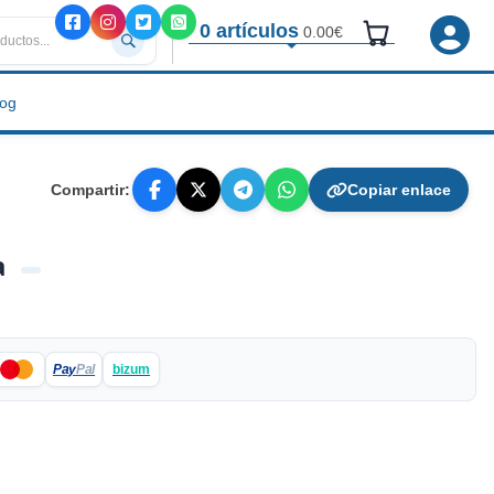
0 artículos
0.00€
log
Compartir:
Copiar enlace
a
Pay
Pal
bizum