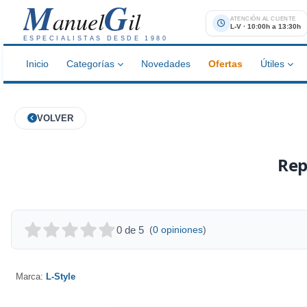
M
G
anuel
il
ATENCIÓN AL CLIENTE
L-V · 10:00h a 13:30h
ESPECIALISTAS DESDE 1980
Inicio
Categorías
Novedades
Ofertas
Útiles
VOLVER
Rep
0 de 5
(
0 opiniones
)
Marca:
L-Style