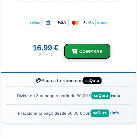
VISA
bizum
Pay
Pal
seQura
16.99 €
COMPRAR
(iva incl.)
💳
Paga a tu ritmo con
seQura
Divide en 3 tu pago a partir de 50,00 €
seQura
+info
Fracciona tu pago desde 50,00 € con
seQura
+info