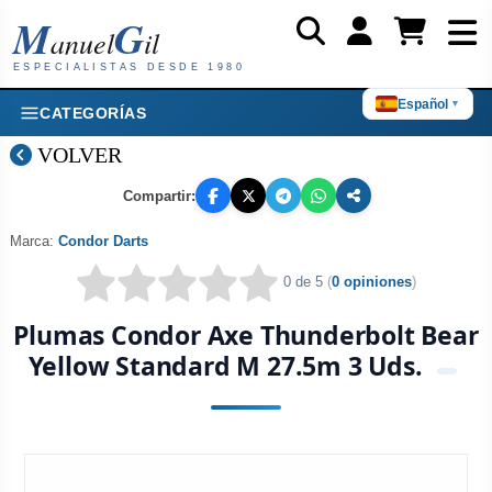
M
G
anuel
il
ESPECIALISTAS DESDE 1980
Español
▼
CATEGORÍAS
VOLVER
Compartir:
Marca:
Condor Darts
0 de 5
(
0 opiniones
)
Plumas Condor Axe Thunderbolt Bear
Yellow Standard M 27.5m 3 Uds.