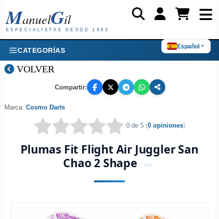
M
G
anuel
il
ESPECIALISTAS DESDE 1980
Español
▼
CATEGORÍAS
VOLVER
Compartir:
Marca:
Cosmo Darts
0 de 5
(
0 opiniones
)
Plumas Fit Flight Air Juggler San
Chao 2 Shape