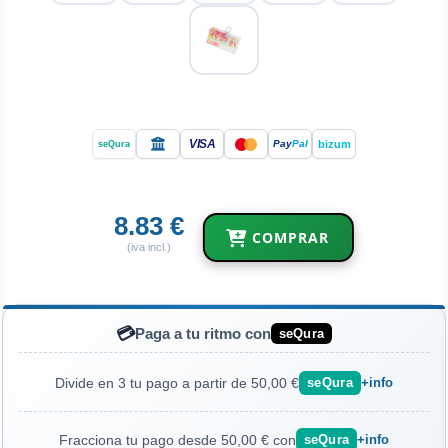
VISA
bizum
Pay
Pal
seQura
8.83 €
COMPRAR
(iva incl.)
💳
Paga a tu ritmo con
seQura
Divide en 3 tu pago a partir de 50,00 €
seQura
+info
Fracciona tu pago desde 50,00 € con
seQura
+info