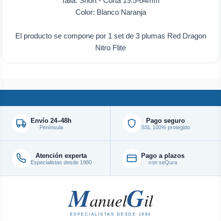
Talla: Short - Corta 19.5-64mm
Color: Blanco Naranja
El producto se compone por 1 set de 3 plumas Red Dragon
Nitro Flite
Envío 24–48h
Pago seguro
Península
SSL 100% protegido
Atención experta
Pago a plazos
Especialistas desde 1980
con seQura
M
G
anuel
il
ESPECIALISTAS DESDE 1980