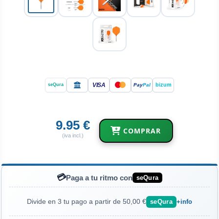
VISA
bizum
Pay
Pal
seQura
9.95 €
COMPRAR
(iva incl.)
💳
Paga a tu ritmo con
seQura
Divide en 3 tu pago a partir de 50,00 €
seQura
+info