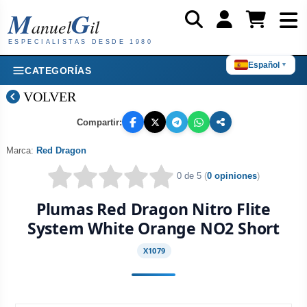
M
G
anuel
il
ESPECIALISTAS DESDE 1980
Español
▼
CATEGORÍAS
VOLVER
Compartir:
Marca:
Red Dragon
0 de 5
(
0 opiniones
)
Plumas Red Dragon Nitro Flite
System White Orange NO2 Short
X1079