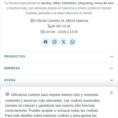
Tu tienda especialista en
dardos, billar, futbolines, ping pong, mesa de aire
y muchos más, con almacén propio en Valencia y envíos a todo el mundo.
Calidad, garantía y la mejor atención al cliente.
C/ Monte Carmelo 34, 46019 Valencia
96 366 10 98
Lun-Vie · 10:00 a 13:30
PRODUCTOS
EMPRESA
AYUDA
X
ACEPTAMOS:
VISA
Mastercard
PayPal
Bizum
seQura
Utilizamos cookies para mejorar nuestro sitio y mostrarte
Transferencia
Reembolso
contenido y anuncios más relevantes. Las cookies esenciales
siempre se colocan y garantizan que nuestro sitio funcione
ENVIAMOS CON:
MRW
Nacex
Correos
UPS
correctamente. Puedes aceptar o rechazar todas las cookies.
Para más detalles sobre nuestras cookies y para ajustar las
Política de privacidad
Aviso legal
Cookies
·
·