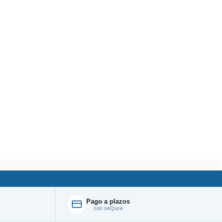
Pago a plazos
con seQura