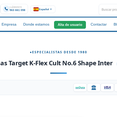
LLÁMANOS
Español
▼
963 661 098
Empresa
Donde estamos
Contactar
B
Alta de usuario
as Target K-Flex Cult No.6 Shape Inter
VISA
seQura