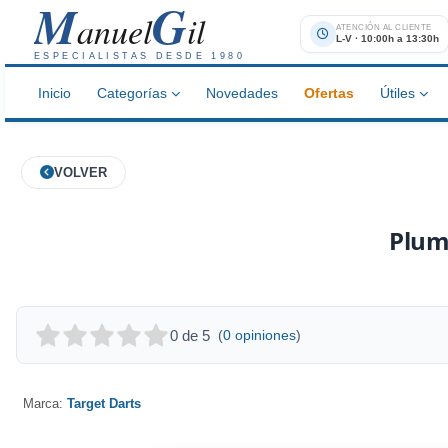
M
G
anuel
il
ATENCIÓN AL CLIENTE
L-V · 10:00h a 13:30h
ESPECIALISTAS DESDE 1980
Inicio
Categorías
Novedades
Ofertas
Útiles
VOLVER
Plum
0 de 5
(
0 opiniones
)
Marca:
Target Darts