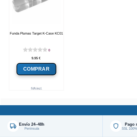
Funda Plumas Target K-Case KC01
0
9.95
€
IVA incl.
Envío 24–48h
Pago 
Península
SSL 100% 