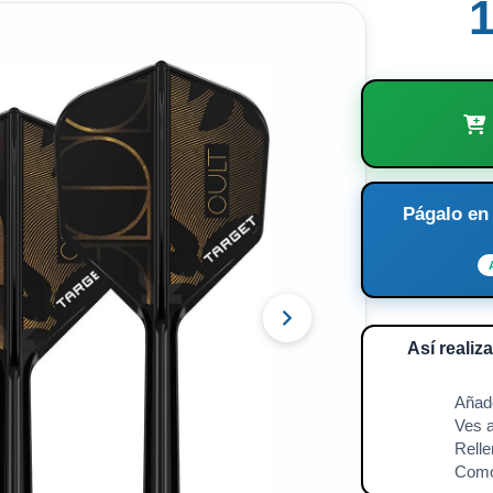
1
Págalo en
Así realiz
🛍️
Añade
🧘
Ves a
📱
Relle
⚡️
Como