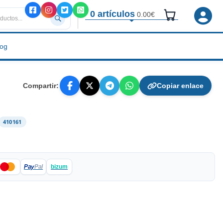
0 artículos
0.00€
log
Compartir:
Copiar enlace
410161
Pay
Pal
bizum