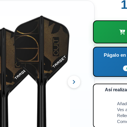
1
Págalo en
Así realiz
🛍️
Añade
🧘
Ves a
📱
Relle
⚡️
Como