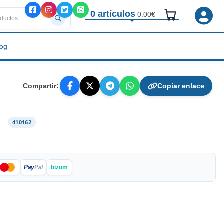
0 artículos
0.00€
log
Compartir:
Copiar enlace
m
410162
Pay
Pal
bizum