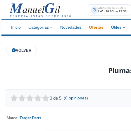
M
G
anuel
il
ATENCIÓN AL CLIENTE
L-V · 10:00h a 13:30h
ESPECIALISTAS DESDE 1980
Inicio
Categorías
Novedades
Ofertas
Útiles
VOLVER
Plumas
0 de 5
(
0 opiniones
)
Marca:
Target Darts