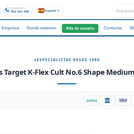
LLÁMANOS
Español
▼
963 661 098
Empresa
Donde estamos
Contactar
B
Alta de usuario
 Target K-Flex Cult No.6 Shape Mediu
VISA
seQura