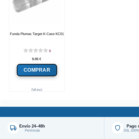
Funda Plumas Target K-Case KC01
0
9.95
€
IVA incl.
Envío 24–48h
Pago 
Península
SSL 100% 