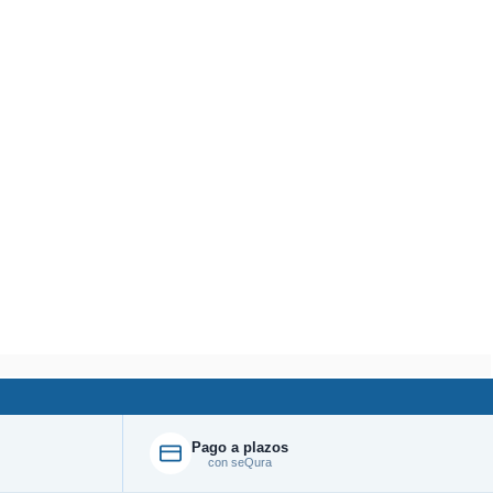
Pago a plazos
con seQura