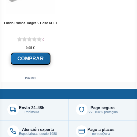
Funda Plumas Target K-Case KC01
0
9.95
€
IVA incl.
Envío 24–48h
Pago seguro
Península
SSL 100% protegido
Atención experta
Pago a plazos
Especialistas desde 1980
con seQura