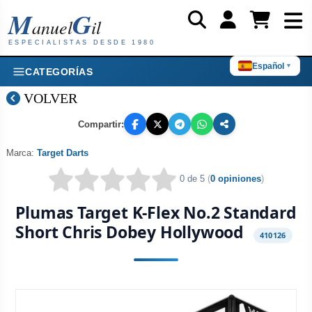
M
G
anuel
il
ESPECIALISTAS DESDE 1980
Español
▼
CATEGORÍAS
VOLVER
Compartir:
Marca:
Target Darts
0 de 5
(
0 opiniones
)
Plumas Target K-Flex No.2 Standard
Short Chris Dobey Hollywood
410126