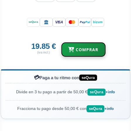
VISA
bizum
Pay
Pal
seQura
19.85 €
COMPRAR
(iva incl.)
💳
Paga a tu ritmo con
seQura
Divide en 3 tu pago a partir de 50,00 €
seQura
+info
Fracciona tu pago desde 50,00 € con
seQura
+info