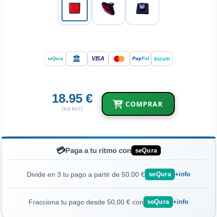
VISA
bizum
Pay
Pal
seQura
18.95 €
COMPRAR
(iva incl.)
💳
Paga a tu ritmo con
seQura
Divide en 3 tu pago a partir de 50,00 €
seQura
+info
Fracciona tu pago desde 50,00 € con
seQura
+info