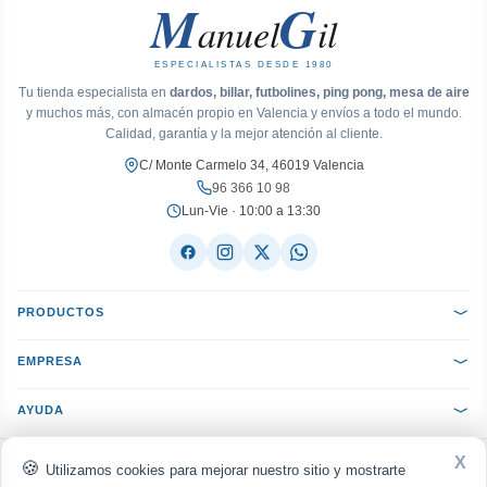
M
G
anuel
il
ESPECIALISTAS DESDE 1980
Tu tienda especialista en
dardos, billar, futbolines, ping pong, mesa de aire
y muchos más, con almacén propio en Valencia y envíos a todo el mundo.
Calidad, garantía y la mejor atención al cliente.
C/ Monte Carmelo 34, 46019 Valencia
96 366 10 98
Lun-Vie · 10:00 a 13:30
PRODUCTOS
EMPRESA
AYUDA
X
ACEPTAMOS:
VISA
Mastercard
PayPal
Bizum
seQura
Utilizamos cookies para mejorar nuestro sitio y mostrarte