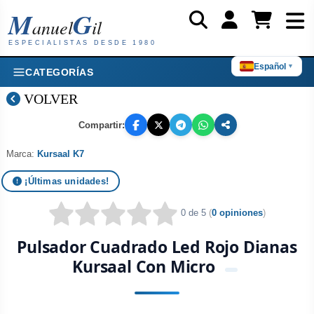
M
G
anuel
il
ESPECIALISTAS DESDE 1980
Español
▼
CATEGORÍAS
VOLVER
Compartir:
Marca:
Kursaal K7
¡Últimas unidades!
0 de 5
(
0 opiniones
)
Pulsador Cuadrado Led Rojo Dianas
Kursaal Con Micro