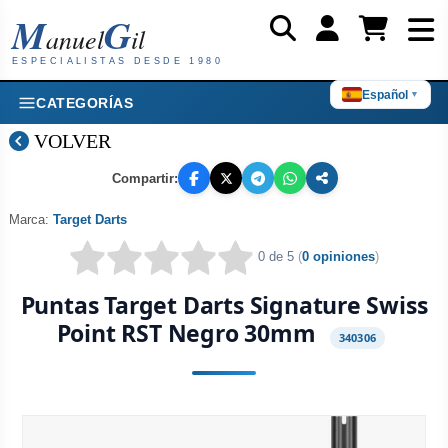
M
G
anuel
il
ESPECIALISTAS DESDE 1980
Español
▼
CATEGORÍAS
VOLVER
Compartir:
Marca:
Target Darts
0 de 5
(
0 opiniones
)
Puntas Target Darts Signature Swiss
Point RST Negro 30mm
340306