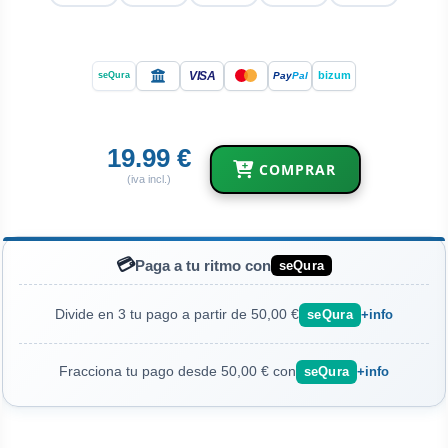
VISA
bizum
Pay
Pal
seQura
19.99 €
COMPRAR
(iva incl.)
💳
Paga a tu ritmo con
seQura
Divide en 3 tu pago a partir de 50,00 €
seQura
+info
Fracciona tu pago desde 50,00 € con
seQura
+info