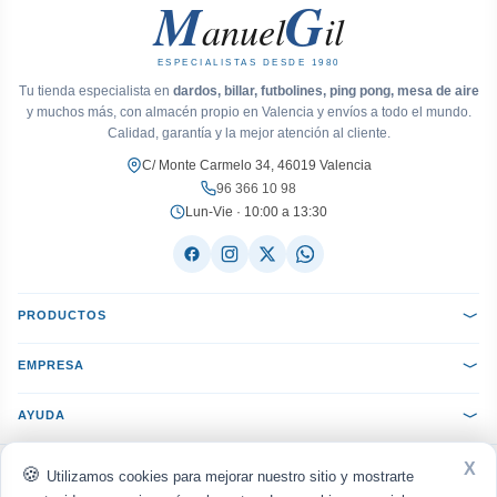
M
G
anuel
il
ESPECIALISTAS DESDE 1980
Tu tienda especialista en
dardos, billar, futbolines, ping pong, mesa de aire
y muchos más, con almacén propio en Valencia y envíos a todo el mundo.
Calidad, garantía y la mejor atención al cliente.
C/ Monte Carmelo 34, 46019 Valencia
96 366 10 98
Lun-Vie · 10:00 a 13:30
PRODUCTOS
EMPRESA
AYUDA
X
ACEPTAMOS:
VISA
Mastercard
PayPal
Bizum
seQura
Utilizamos cookies para mejorar nuestro sitio y mostrarte