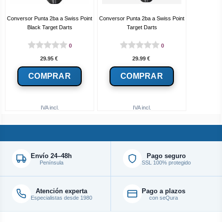
Conversor Punta 2ba a Swiss Point
Conversor Punta 2ba a Swiss Point
Black Target Darts
Target Darts
0
0
29.95
€
29.99
€
IVA incl.
IVA incl.
Envío 24–48h
Pago seguro
Península
SSL 100% protegido
Atención experta
Pago a plazos
Especialistas desde 1980
con seQura