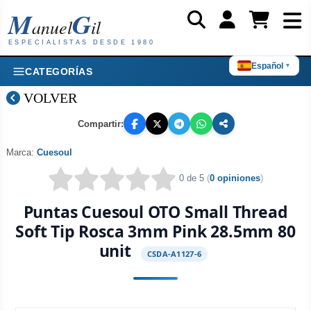
M
G
anuel
il
ESPECIALISTAS DESDE 1980
Español
▼
CATEGORÍAS
VOLVER
Compartir:
Marca:
Cuesoul
0 de 5
(
0 opiniones
)
Puntas Cuesoul OTO Small Thread
Soft Tip Rosca 3mm Pink 28.5mm 80
unit
CSDA-A1127-6