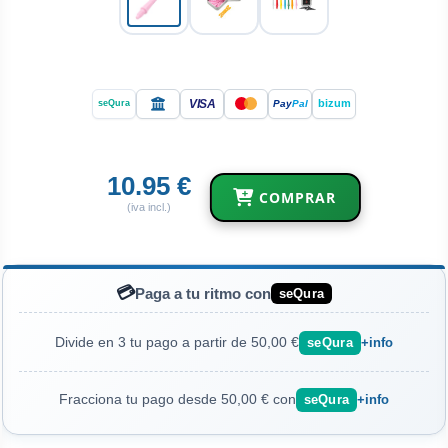
VISA
bizum
Pay
Pal
seQura
10.95 €
COMPRAR
(iva incl.)
💳
Paga a tu ritmo con
seQura
Divide en 3 tu pago a partir de 50,00 €
seQura
+info
Fracciona tu pago desde 50,00 € con
seQura
+info