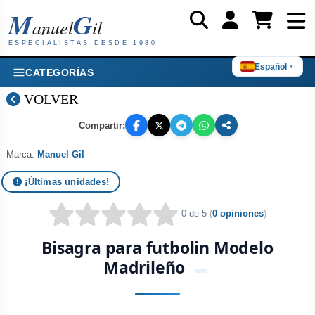
M
G
anuel
il
ESPECIALISTAS DESDE 1980
Español
▼
CATEGORÍAS
VOLVER
Compartir:
Marca:
Manuel Gil
¡Últimas unidades!
0 de 5
(
0 opiniones
)
Bisagra para futbolin Modelo
Madrileño