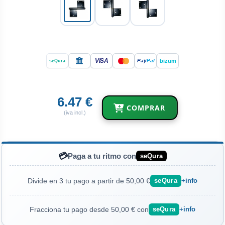
VISA
bizum
Pay
Pal
seQura
6.47 €
COMPRAR
(iva incl.)
💳
Paga a tu ritmo con
seQura
Divide en 3 tu pago a partir de 50,00 €
seQura
+info
Fracciona tu pago desde 50,00 € con
seQura
+info