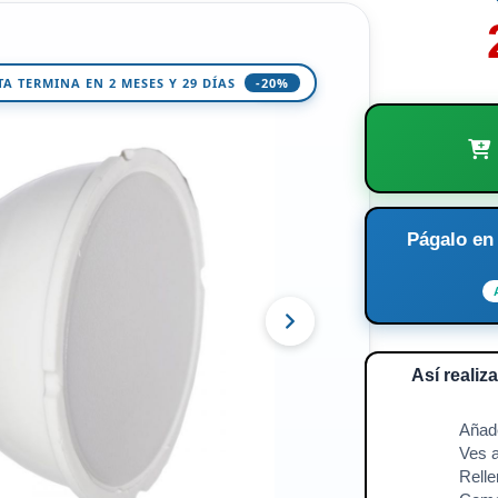
20%
TA TERMINA EN 2 MESES Y 29 DÍAS
-20%
Págalo en
Así realiz
🛍️
Añade
🧘
Ves a
📱
Relle