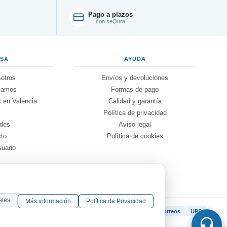
Pago a plazos
con seQura
ESA
AYUDA
otros
Envíos y devoluciones
tamos
Formas de pago
 en Valencia
Calidad y garantía
g
Política de privacidad
des
Aviso legal
cto
Política de cookies
suario
stes
Más información
Política de Privacidad
ENVIAMOS CON:
MRW
Nacex
Correos
UPS