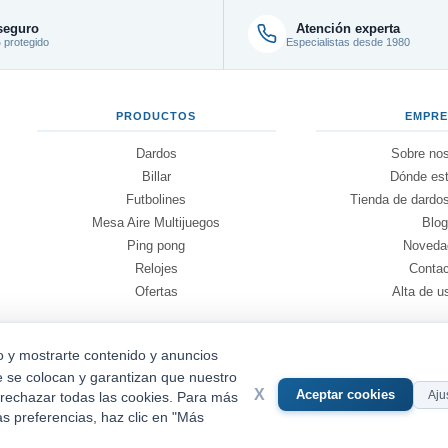
seguro
Atención experta
protegido
Especialistas desde 1980
PRODUCTOS
EMPR
Dardos
Sobre nos
Billar
Dónde es
Futbolines
Tienda de dardos
Mesa Aire Multijuegos
Blo
Ping pong
Noveda
Relojes
Conta
Ofertas
Alta de u
io y mostrarte contenido y anuncios
 se colocan y garantizan que nuestro
X
Aceptar cookies
Aju
 rechazar todas las cookies. Para más
as preferencias, haz clic en "Más
ansferencia
Reembolso