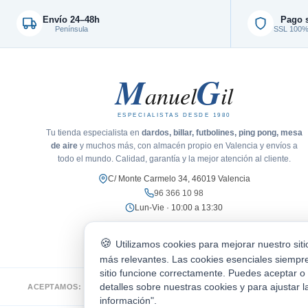
Envío 24–48h
Pago 
Península
SSL 100% 
M
G
anuel
il
ESPECIALISTAS DESDE 1980
Tu tienda especialista en
dardos, billar, futbolines, ping pong, mesa
de aire
y muchos más, con almacén propio en Valencia y envíos a
todo el mundo. Calidad, garantía y la mejor atención al cliente.
C/ Monte Carmelo 34, 46019 Valencia
96 366 10 98
Lun-Vie · 10:00 a 13:30
Utilizamos cookies para mejorar nuestro sit
más relevantes. Las cookies esenciales siempre
sitio funcione correctamente. Puedes aceptar o
detalles sobre nuestras cookies y para ajustar l
ACEPTAMOS:
VISA
Mastercard
PayPal
Bizum
seQura
Tr
información".