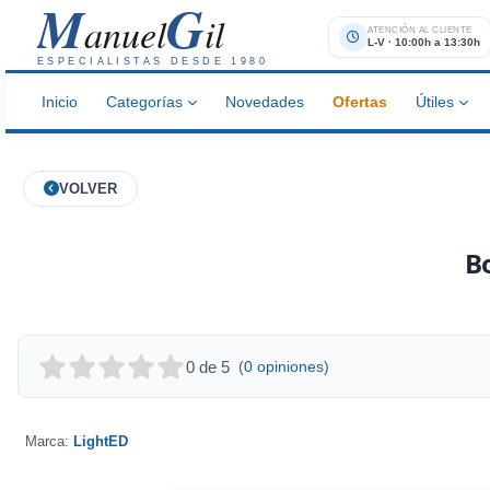
M
G
anuel
il
ATENCIÓN AL CLIENTE
L-V · 10:00h a 13:30h
ESPECIALISTAS DESDE 1980
Inicio
Categorías
Novedades
Ofertas
Útiles
VOLVER
B
0 de 5
(
0 opiniones
)
Marca:
LightED