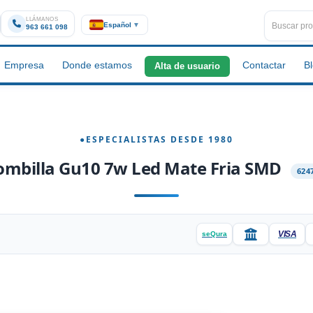
LLÁMANOS
Español
▼
963 661 098
Empresa
Donde estamos
Contactar
B
Alta de usuario
ombilla Gu10 7w Led Mate Fria SMD
624
VISA
seQura