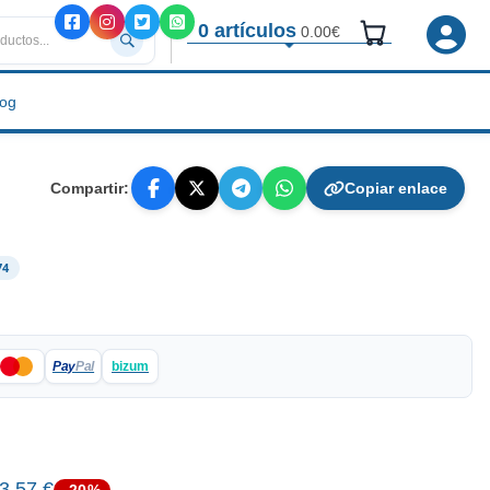
0 artículos
0.00€
log
Compartir:
Copiar enlace
74
Pay
Pal
bizum
3.57 €
-20%