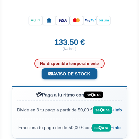
VISA
bizum
Pay
Pal
seQura
133.50 €
(iva incl.)
No disponible temporalmente
AVISO DE STOCK
💳
Paga a tu ritmo con
seQura
Divide en 3 tu pago a partir de 50,00 €
seQura
+info
Fracciona tu pago desde 50,00 € con
seQura
+info