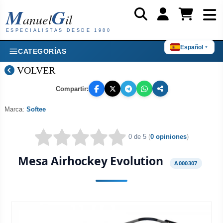
M
G
anuel
il
ESPECIALISTAS DESDE 1980
Español
▼
CATEGORÍAS
VOLVER
Compartir:
Marca:
Softee
0 de 5
(
0 opiniones
)
Mesa Airhockey Evolution
A000307