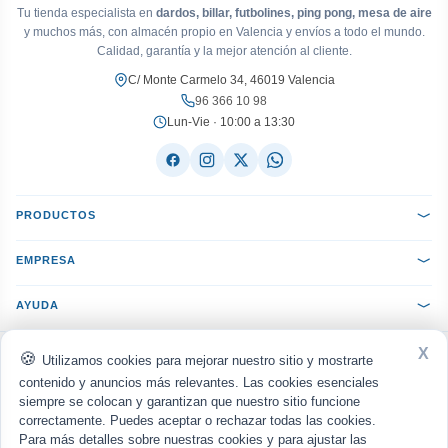
Tu tienda especialista en
dardos, billar, futbolines, ping pong, mesa de aire
y muchos más, con almacén propio en Valencia y envíos a todo el mundo.
Calidad, garantía y la mejor atención al cliente.
C/ Monte Carmelo 34, 46019 Valencia
96 366 10 98
Lun-Vie · 10:00 a 13:30
PRODUCTOS
EMPRESA
AYUDA
X
ACEPTAMOS:
VISA
Mastercard
PayPal
Bizum
seQura
Utilizamos cookies para mejorar nuestro sitio y mostrarte
Transferencia
Reembolso
contenido y anuncios más relevantes. Las cookies esenciales
siempre se colocan y garantizan que nuestro sitio funcione
ENVIAMOS CON:
MRW
Nacex
Correos
UPS
correctamente. Puedes aceptar o rechazar todas las cookies.
Para más detalles sobre nuestras cookies y para ajustar las
Política de privacidad
Aviso legal
Cookies
·
·