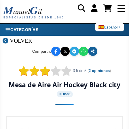
M
G
anuel
il
ESPECIALISTAS DESDE 1980
Español
▼
CATEGORÍAS
VOLVER
Compartir:
3.5 de 5
(
2 opiniones
)
Mesa de Aire Air Hockey Black city
PL0605