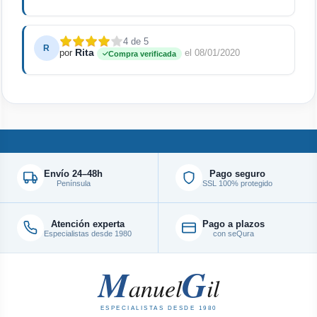
4 de 5
R
Rita
por
el 08/01/2020
Compra verificada
Envío 24–48h
Pago seguro
Península
SSL 100% protegido
Atención experta
Pago a plazos
Especialistas desde 1980
con seQura
M
G
anuel
il
ESPECIALISTAS DESDE 1980