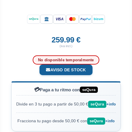
VISA
bizum
Pay
Pal
seQura
259.99 €
(iva incl.)
No disponible temporalmente
AVISO DE STOCK
💳
Paga a tu ritmo con
seQura
Divide en 3 tu pago a partir de 50,00 €
seQura
+info
Fracciona tu pago desde 50,00 € con
seQura
+info