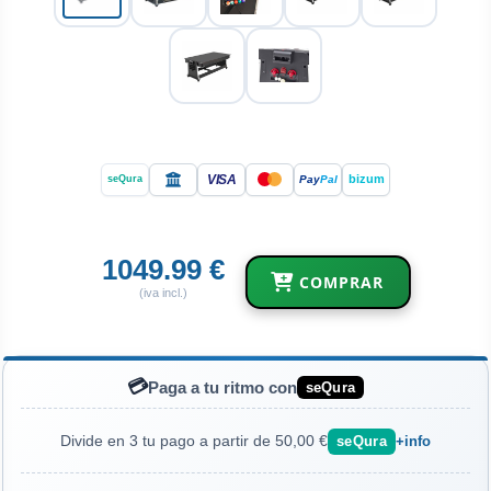
VISA
bizum
Pay
Pal
seQura
1049.99 €
COMPRAR
(iva incl.)
💳
Paga a tu ritmo con
seQura
Divide en 3 tu pago a partir de 50,00 €
seQura
+info