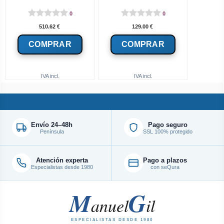
0
0
510.62
€
129.00
€
IVA incl.
IVA incl.
Envío 24–48h
Pago seguro
Península
SSL 100% protegido
Atención experta
Pago a plazos
Especialistas desde 1980
con seQura
M
G
anuel
il
ESPECIALISTAS DESDE 1980