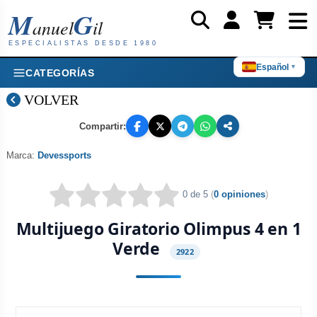
M
G
anuel
il
ESPECIALISTAS DESDE 1980
Español
▼
CATEGORÍAS
VOLVER
Compartir:
Marca:
Devessports
0 de 5
(
0 opiniones
)
Multijuego Giratorio Olimpus 4 en 1
Verde
2922