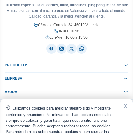
Tu tienda especialista en
dardos, billar, futbolines, ping pong, mesa de aire
y muchos más, con almacén propio en Valencia y envíos a todo el mundo.
Calidad, garantía y la mejor atención al cliente.
C/ Monte Carmelo 34, 46019 Valencia
96 366 10 98
Lun-Vie · 10:00 a 13:30
PRODUCTOS
EMPRESA
AYUDA
X
ACEPTAMOS:
VISA
Mastercard
PayPal
Bizum
seQura
Utilizamos cookies para mejorar nuestro sitio y mostrarte
Transferencia
Reembolso
contenido y anuncios más relevantes. Las cookies esenciales
siempre se colocan y garantizan que nuestro sitio funcione
ENVIAMOS CON:
MRW
Nacex
Correos
UPS
correctamente. Puedes aceptar o rechazar todas las cookies.
Para más detalles sobre nuestras cookies y para ajustar las
Política de privacidad
Aviso legal
Cookies