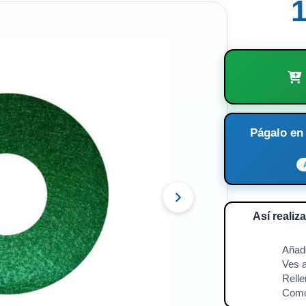
1
Págalo en
Así realiz
🛍️
Añade
🧘
Ves a
📱
Relle
⚡️
Como