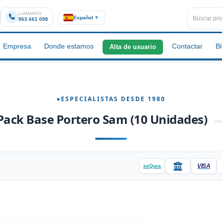
LLÁMANOS
Español
▼
963 661 098
Empresa
Donde estamos
Contactar
B
Alta de usuario
Pack Base Portero Sam (10 Unidades)
VISA
seQura