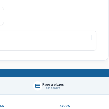
Pago a plazos
con seQura
ESA
AYUDA