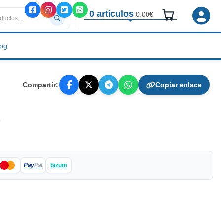
0 artículos
0.00€
log
Compartir:
Copiar enlace
Pay
Pal
bizum