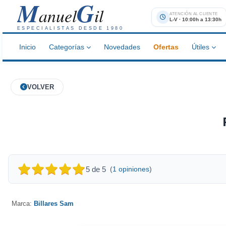
M
G
anuel
il
ATENCIÓN AL CLIENTE
L-V · 10:00h a 13:30h
ESPECIALISTAS DESDE 1980
Inicio
Categorías
Novedades
Ofertas
Útiles
VOLVER
5 de 5
(
1 opiniones
)
Marca:
Billares Sam