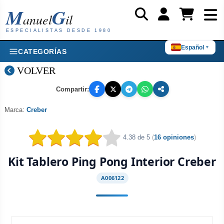
M
G
anuel
il
ESPECIALISTAS DESDE 1980
Español
▼
CATEGORÍAS
VOLVER
Compartir:
Marca:
Creber
4.38 de 5
(
16 opiniones
)
Kit Tablero Ping Pong Interior Creber
A006122