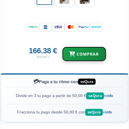
VISA
bizum
Pay
Pal
seQura
166.38 €
COMPRAR
(iva incl.)
💳
Paga a tu ritmo con
seQura
Divide en 3 tu pago a partir de 50,00 €
seQura
+info
Fracciona tu pago desde 50,00 € con
seQura
+info