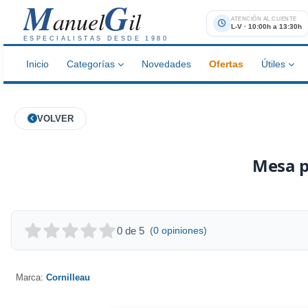
M
G
anuel
il
ATENCIÓN AL CLIENTE
L-V · 10:00h a 13:30h
ESPECIALISTAS DESDE 1980
Inicio
Categorías
Novedades
Ofertas
Útiles
VOLVER
Mesa p
0 de 5
(
0 opiniones
)
Marca:
Cornilleau