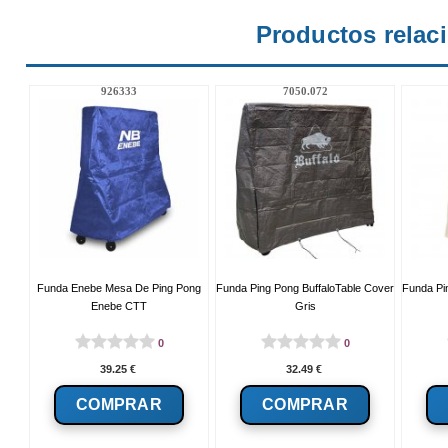
Productos relac
926333
7050.072
Funda Enebe Mesa De Ping Pong
Funda Ping Pong BuffaloTable Cover
Funda Pi
Enebe CTT
Gris
0
0
39.25
€
32.49
€