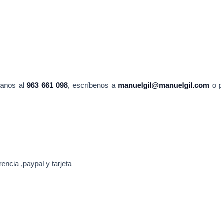
manos al
963 661 098
, escríbenos a
manuelgil@manuelgil.com
o 
encia ,paypal y tarjeta