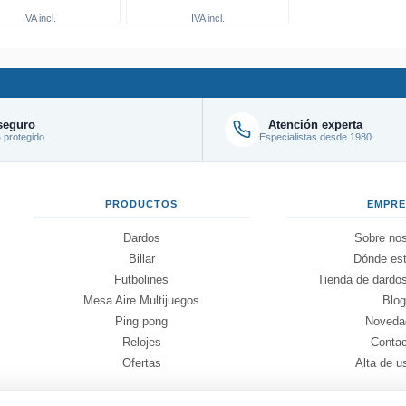
IVA incl.
IVA incl.
seguro
Atención experta
protegido
Especialistas desde 1980
PRODUCTOS
EMPR
Dardos
Sobre nos
Billar
Dónde es
Futbolines
Tienda de dardos
Mesa Aire Multijuegos
Blo
Ping pong
Noveda
Relojes
Conta
Ofertas
Alta de u