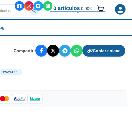
0 artículos
0.00€
log
Compartir:
Copiar enlace
T242413BL
Pay
Pal
bizum