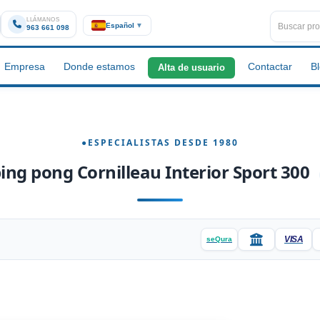
LLÁMANOS
Español
▼
963 661 098
Empresa
Donde estamos
Contactar
B
Alta de usuario
ing pong Cornilleau Interior Sport 300
VISA
seQura