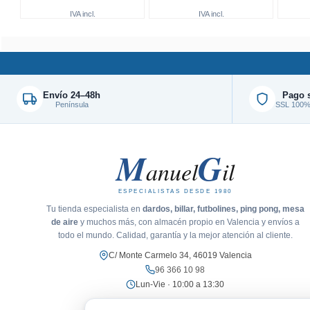
IVA incl.
IVA incl.
Envío 24–48h
Pago 
Península
SSL 100% 
M
G
anuel
il
ESPECIALISTAS DESDE 1980
Tu tienda especialista en
dardos, billar, futbolines, ping pong, mesa
de aire
y muchos más, con almacén propio en Valencia y envíos a
todo el mundo. Calidad, garantía y la mejor atención al cliente.
C/ Monte Carmelo 34, 46019 Valencia
96 366 10 98
Lun-Vie · 10:00 a 13:30