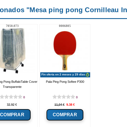
ionados "Mesa ping pong Cornilleau Int
7050.073
0006805
Fin oferta en 2 meses y 29 días
ng Pong BuffaloTable Cover
Pala Ping Pong Softee P300
Transparente
0
0
32.92
€
11,04
€
9.38
€