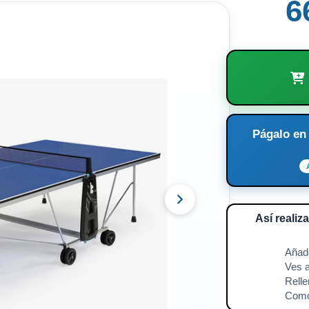
6
Págalo en
Así realiz
🛍️
Añade
🧘
Ves a
📱
Relle
⚡️
Como