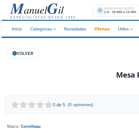
M
G
anuel
il
ATENCIÓN AL CLIENTE
L-V · 10:00h a 13:30h
ESPECIALISTAS DESDE 1980
Inicio
Categorías
Novedades
Ofertas
Útiles
VOLVER
Mesa P
0 de 5
(
0 opiniones
)
Marca:
Cornilleau