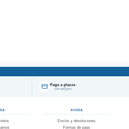
Pago a plazos
con seQura
ESA
AYUDA
otros
Envíos y devoluciones
tamos
Formas de pago