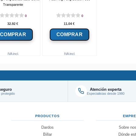
Transparente
0
0
32.92
€
11.04
€
IVA incl.
IVA incl.
seguro
Atención experta
protegido
Especialistas desde 1980
PRODUCTOS
EMPR
Dardos
Sobre nos
Billar
Dónde es