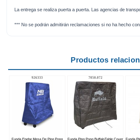
La entrega se realiza puerta a puerta. Las agencias de transpor
*** No se podrán admitirán reclamaciones si no ha hecho const
Productos relacio
926333
7050.072
Funda Enebe Mesa De Ping Pong
Funda Ping Pong BuffaloTable Cover
Funda Pi