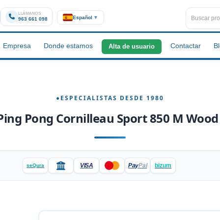
LLÁMANOS
Español
▼
963 661 098
Empresa
Donde estamos
Contactar
B
Alta de usuario
ing Pong Cornilleau Sport 850 M Wood
VISA
Pay
Pal
bizum
seQura