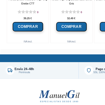
Enebe CTT
Gris
0
0
39.25
€
32.49
€
IVA incl.
IVA incl.
Envío 24–48h
Pago 
Península
SSL 100% 
M
G
anuel
il
ESPECIALISTAS DESDE 1980