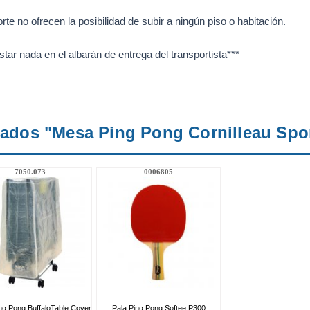
te no ofrecen la posibilidad de subir a ningún piso o habitación.
ar nada en el albarán de entrega del transportista***
nados "Mesa Ping Pong Cornilleau Spo
7050.073
0006805
ng Pong BuffaloTable Cover
Pala Ping Pong Softee P300