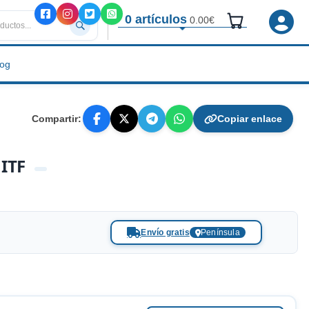
0 artículos
0.00€
log
Compartir:
Copiar enlace
 ITF
Envío gratis
Península