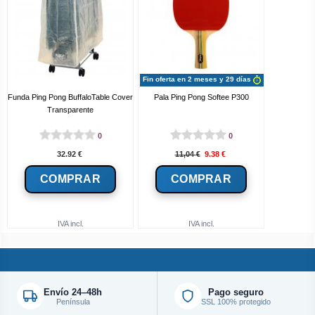
Fin oferta en 2 meses y 29 días
Funda Ping Pong BuffaloTable Cover
Pala Ping Pong Softee P300
Transparente
0
0
32.92
€
11,04
€
9.38
€
IVA incl.
IVA incl.
Envío 24–48h
Pago seguro
Península
SSL 100% protegido