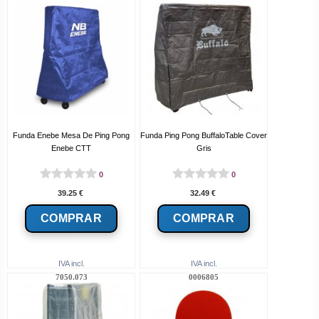
Funda Enebe Mesa De Ping Pong
Funda Ping Pong BuffaloTable Cover
Enebe CTT
Gris
0
0
39.25
€
32.49
€
IVA incl.
IVA incl.
7050.073
0006805