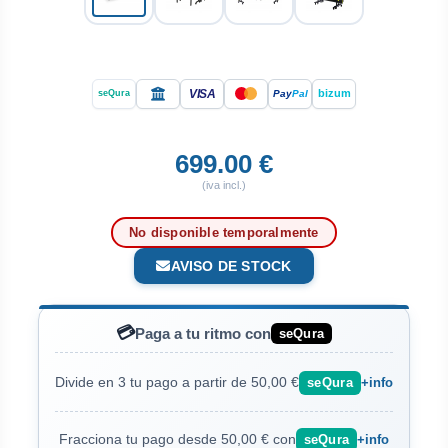
VISA
bizum
Pay
Pal
seQura
699.00 €
(iva incl.)
No disponible temporalmente
AVISO DE STOCK
💳
Paga a tu ritmo con
seQura
Divide en 3 tu pago a partir de 50,00 €
seQura
+info
Fracciona tu pago desde 50,00 € con
seQura
+info