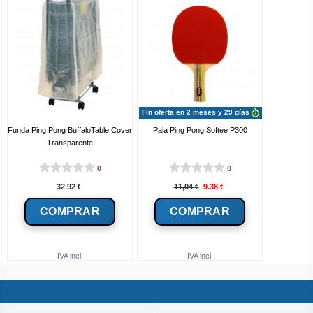
Fin oferta en 2 meses y 29 días
Funda Ping Pong BuffaloTable Cover
Pala Ping Pong Softee P300
Transparente
0
0
32.92
€
11,04
€
9.38
€
IVA incl.
IVA incl.