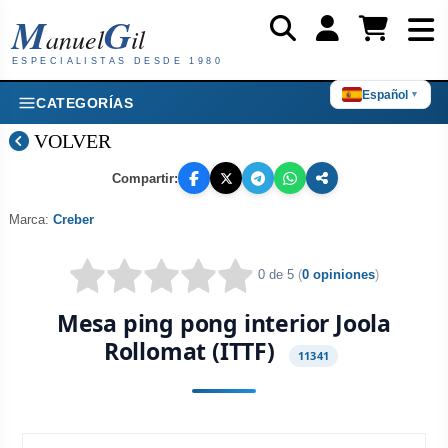
M
G
anuel
il
ESPECIALISTAS DESDE 1980
Español
▼
CATEGORÍAS
VOLVER
Compartir:
Marca:
Creber
0 de 5
(
0 opiniones
)
Mesa ping pong interior Joola
Rollomat (ITTF)
11341