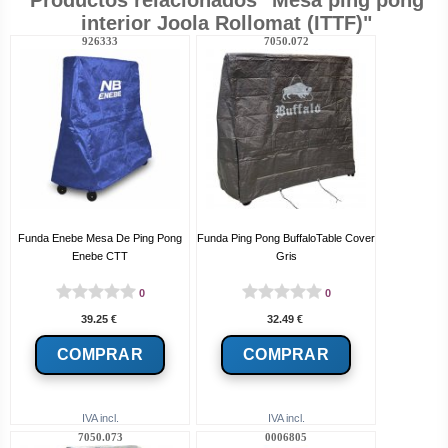
Productos relacionados "Mesa ping pong
interior Joola Rollomat (ITTF)"
926333
7050.072
Funda Enebe Mesa De Ping Pong
Funda Ping Pong BuffaloTable Cover
Enebe CTT
Gris
0
0
39.25
€
32.49
€
IVA incl.
IVA incl.
7050.073
0006805