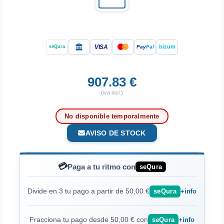
VISA
bizum
Pay
Pal
seQura
907.83 €
(iva incl.)
No disponible temporalmente
AVISO DE STOCK
💳
Paga a tu ritmo con
seQura
Divide en 3 tu pago a partir de 50,00 €
seQura
+info
Fracciona tu pago desde 50,00 € con
seQura
+info