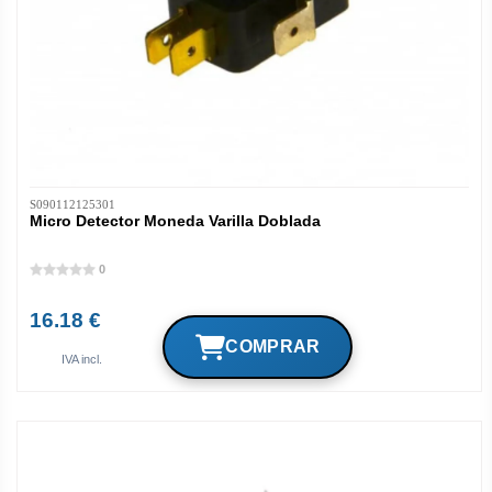
S090112125301
Micro Detector Moneda Varilla Doblada
0
16.18 €
IVA incl.