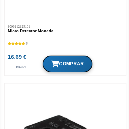
S090112125101
Micro Detector Moneda
5
16.69 €
IVA incl.