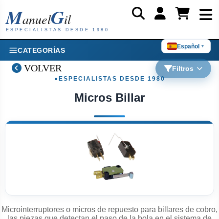
M
G
anuel
il
ESPECIALISTAS DESDE 1980
Español
▼
CATEGORÍAS
VOLVER
Filtros
Micros Billar
Microinterruptores o micros de repuesto para billares de cobro,
las piezas que detectan el paso de la bola en el sistema de