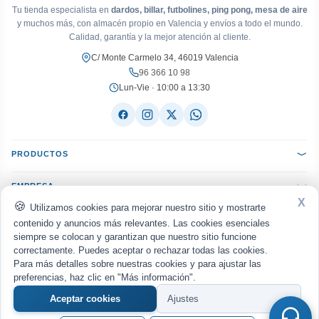
Tu tienda especialista en
dardos, billar, futbolines, ping pong, mesa de aire
y muchos más, con almacén propio en Valencia y envíos a todo el mundo.
Calidad, garantía y la mejor atención al cliente.
C/ Monte Carmelo 34, 46019 Valencia
96 366 10 98
Lun-Vie · 10:00 a 13:30
PRODUCTOS
EMPRESA
X
Utilizamos cookies para mejorar nuestro sitio y mostrarte
AYUDA
contenido y anuncios más relevantes. Las cookies esenciales
siempre se colocan y garantizan que nuestro sitio funcione
correctamente. Puedes aceptar o rechazar todas las cookies.
ACEPTAMOS:
VISA
Mastercard
PayPal
Bizum
seQura
Para más detalles sobre nuestras cookies y para ajustar las
Transferencia
Reembolso
preferencias, haz clic en "Más información".
ENVIAMOS CON:
MRW
Nacex
Correos
UPS
Aceptar cookies
Ajustes
Política de privacidad
Aviso legal
Cookies
·
·