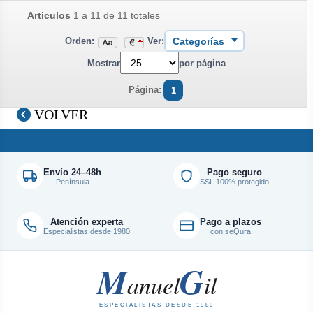
Articulos
1 a 11 de 11 totales
Orden:
Ver:
Mostrar
por página
Página:
1
VOLVER
Envío 24–48h
Pago seguro
Península
SSL 100% protegido
Atención experta
Pago a plazos
Especialistas desde 1980
con seQura
M
G
anuel
il
ESPECIALISTAS DESDE 1980