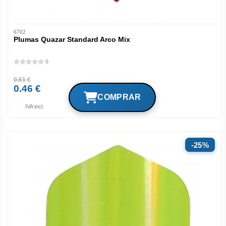
6702
Plumas Quazar Standard Arco Mix
0
0.61 €
0.46 €
IVA incl.
25%