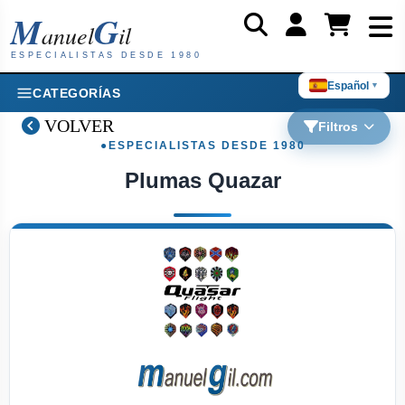
M
G
anuel
il
ESPECIALISTAS DESDE 1980
Español
▼
CATEGORÍAS
VOLVER
Filtros
Plumas Quazar