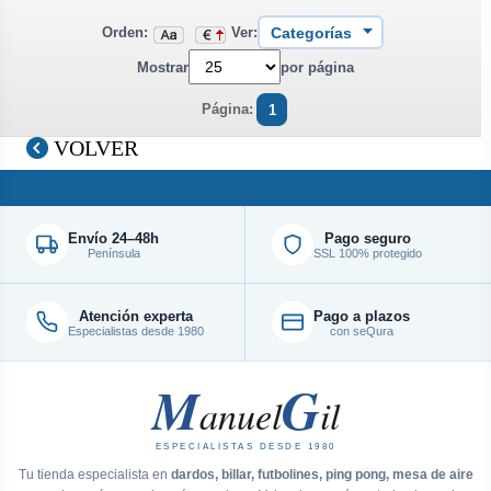
Orden:
Ver:
Mostrar
por página
Página:
1
VOLVER
Envío 24–48h
Pago seguro
Península
SSL 100% protegido
Atención experta
Pago a plazos
Especialistas desde 1980
con seQura
M
G
anuel
il
ESPECIALISTAS DESDE 1980
Tu tienda especialista en
dardos, billar, futbolines, ping pong, mesa de aire