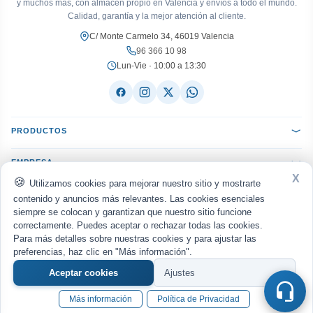
y muchos más, con almacén propio en Valencia y envíos a todo el mundo.
Calidad, garantía y la mejor atención al cliente.
C/ Monte Carmelo 34, 46019 Valencia
96 366 10 98
Lun-Vie · 10:00 a 13:30
PRODUCTOS
EMPRESA
X
Utilizamos cookies para mejorar nuestro sitio y mostrarte
AYUDA
contenido y anuncios más relevantes. Las cookies esenciales
siempre se colocan y garantizan que nuestro sitio funcione
correctamente. Puedes aceptar o rechazar todas las cookies.
ACEPTAMOS:
VISA
Mastercard
PayPal
Bizum
seQura
Para más detalles sobre nuestras cookies y para ajustar las
Transferencia
Reembolso
preferencias, haz clic en "Más información".
ENVIAMOS CON:
MRW
Nacex
Correos
UPS
Aceptar cookies
Ajustes
Política de privacidad
Aviso legal
Cookies
·
·
© 2026
WWW.MANUELGIL.COM
· Todos los derechos reservados · Diseño web por
Más información
Política de Privacidad
europeart