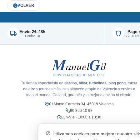
VOLVER
Envío 24–48h
Pago 
Península
SSL 100% 
M
G
anuel
il
ESPECIALISTAS DESDE 1980
Tu tienda especialista en
dardos, billar, futbolines, ping pong, mesa
de aire
y muchos más, con almacén propio en Valencia y envíos a
todo el mundo. Calidad, garantía y la mejor atención al cliente.
C/ Monte Carmelo 34, 46019 Valencia
96 366 10 98
Lun-Vie · 10:00 a 13:30
Utilizamos cookies para mejorar nuestro sit