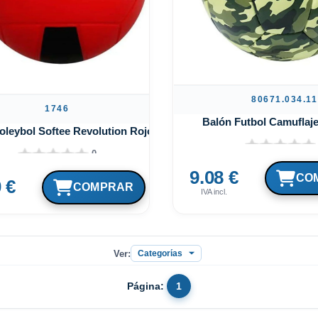
80671.034.11
1746
Balón Futbol Camuflaje
oleybol Softee Revolution Rojo
0
9.08 €
 €
IVA incl.
Ver:
Página:
1