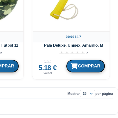
0009617
 Futbol 11
Pala Deluxe, Unisex, Amarillo, M
0
0
6.9 €
5.18 €
IVA incl.
Mostrar
por página