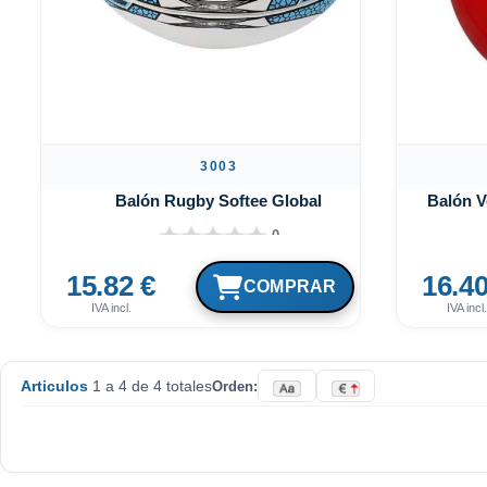
3003
Balón Rugby Softee Global
Balón V
0
15.82 €
16.40
IVA incl.
IVA incl.
Articulos
1 a 4 de 4 totales
Orden: