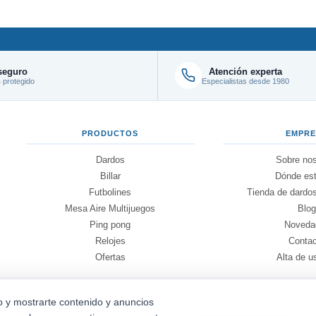
seguro
Atención experta
protegido
Especialistas desde 1980
PRODUCTOS
EMPR
Dardos
Sobre nos
Billar
Dónde es
Futbolines
Tienda de dardos
Mesa Aire Multijuegos
Blo
Ping pong
Noveda
Relojes
Conta
Ofertas
Alta de u
io y mostrarte contenido y anuncios