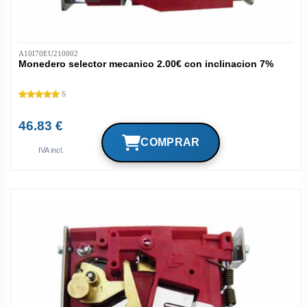
A10I70EU210002
Monedero selector mecanico 2.00€ con inclinacion 7%
5
46.83 €
IVA incl.