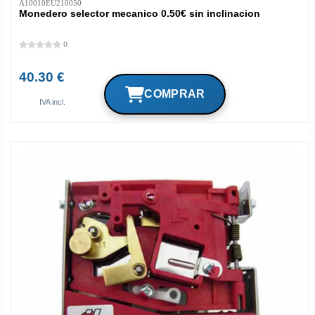
A10010EU210050
Monedero selector mecanico 0.50€ sin inclinacion
0
40.30 €
IVA incl.