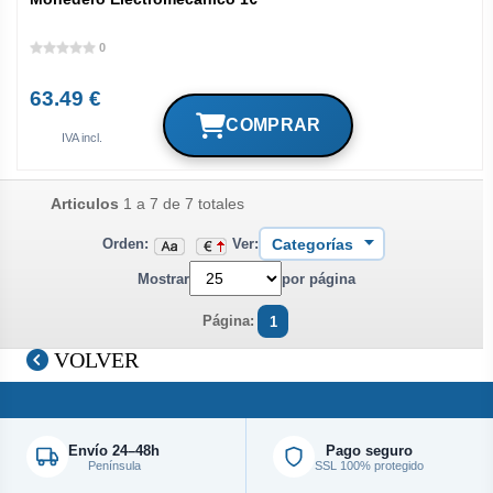
0
63.49 €
IVA incl.
Articulos
1 a 7 de 7 totales
Orden:
Ver:
Mostrar
por página
Página:
1
VOLVER
Envío 24–48h
Pago seguro
Península
SSL 100% protegido