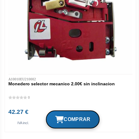
A10010EU210002
Monedero selector mecanico 2.00€ sin inclinacion
0
42.27 €
IVA incl.