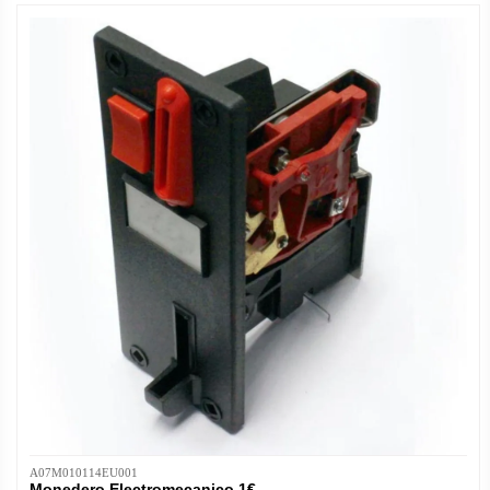
A07M010114EU001
Monedero Electromecanico 1€