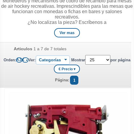
Monederos y mecanismos de cobro de recambio para mesas
de air hockey recreativas. Imprescindibles para las mesas que
funcionan con monedas o fichas en bares y salones
recreativos.
¿No localizas la pieza? Escríbenos a
manuelgil@manuelgil.com
o WhatsApp
677 247 053
y te
ayudamos a identificarla.
Ver mas
Articulos
1 a 7 de 7 totales
Orden:
Ver:
Mostrar
por página
A Z
€
▲
€ Precio ▾
Página:
1