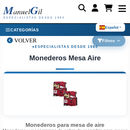
M
G
anuel
il
ESPECIALISTAS DESDE 1980
Español
▼
CATEGORÍAS
VOLVER
Filtros
Monederos Mesa Aire
Monederos para mesa de aire