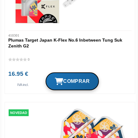
410301
Plumas Target Japan K-Flex No.6 Inbetween Tung Suk
Zenith G2
0
16.95 €
IVA incl.
NOVEDAD