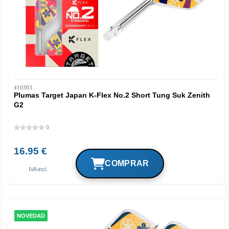
410303
Plumas Target Japan K-Flex No.2 Short Tung Suk Zenith
G2
0
16.95 €
IVA incl.
NOVEDAD