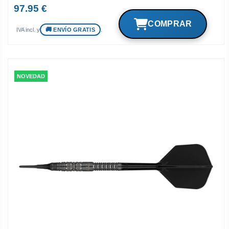
97.95 €
ENVÍO GRATIS
IVA incl. y
.
NOVEDAD