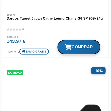
191070
Dardos Target Japan Cathy Leung Charis G6 SP 90% 24g
0
159.95 €
143.97 €
ENVÍO GRATIS
IVA incl. y
.
10%
NOVEDAD