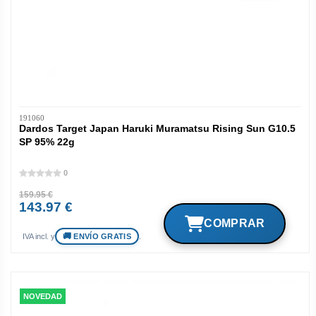
191060
Dardos Target Japan Haruki Muramatsu Rising Sun G10.5
SP 95% 22g
0
159.95 €
143.97 €
ENVÍO GRATIS
IVA incl. y
.
NOVEDAD