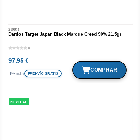
210811
Dardos Target Japan Black Marque Creed 90% 21.5gr
0
97.95 €
ENVÍO GRATIS
IVA incl. y
.
NOVEDAD