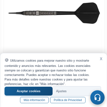
X
Utilizamos cookies para mejorar nuestro sitio y mostrarte
210808
contenido y anuncios más relevantes. Las cookies esenciales
Dardos Target Japan Black Marque Eclipse 90% 21gr
siempre se colocan y garantizan que nuestro sitio funcione
correctamente. Puedes aceptar o rechazar todas las cookies.
0
Para más detalles sobre nuestras cookies y para ajustar las
preferencias, haz clic en "Más información".
97.95 €
Aceptar cookies
Ajustes
ENVÍO GRATIS
IVA incl. y
.
Más información
Política de Privacidad