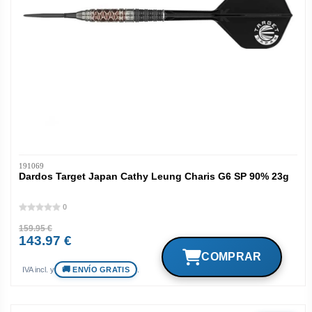
191069
Dardos Target Japan Cathy Leung Charis G6 SP 90% 23g
0
159.95 €
143.97 €
ENVÍO GRATIS
IVA incl. y
.