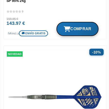
SP 95% 24g
0
159.95 €
143.97 €
ENVÍO GRATIS
IVA incl. y
.
10%
NOVEDAD