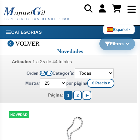
M
G
anuel
il
ESPECIALISTAS DESDE 1980
Español
▼
CATEGORÍAS
VOLVER
Filtros
Novedades
Articulos
1 a 25 de 44 totales
Categoría:
Orden:
A Z
€
▲
Mostrar
por página
€ Precio ▾
Página:
1
2
▶
NOVEDAD