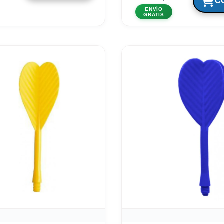
ENVÍO
GRATIS
.