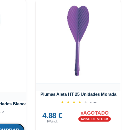
Plumas Aleta HT 25 Unidades Morada
idades Blanca
4.75
AGOTADO
0
4.88 €
AVISO DE STOCK
IVA incl.