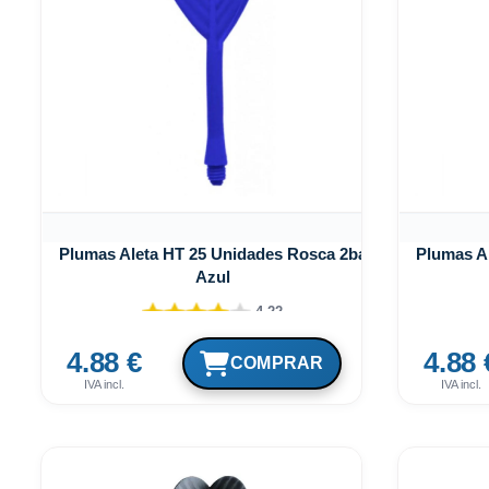
Plumas Aleta HT 25 Unidades Rosca 2ba
Plumas A
Azul
4.22
4.88 €
4.88 
IVA incl.
IVA incl.