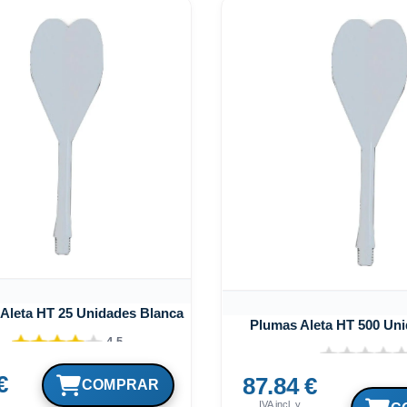
Aleta HT 25 Unidades Blanca
Plumas Aleta HT 500 Un
4.5
€
87.84 €
IVA incl. y