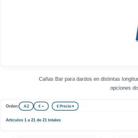
Cañas Bar para dardos en distintas longitu
opciones di
Orden:
A Z
€
€ Precio ▾
▲
Articulos 1 a 21 de 21 totales