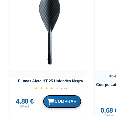
BD4
Plumas Aleta HT 25 Unidades Negra
Cuerpo Lat
4.73
4.88 €
IVA incl.
0.68 
IVA incl.