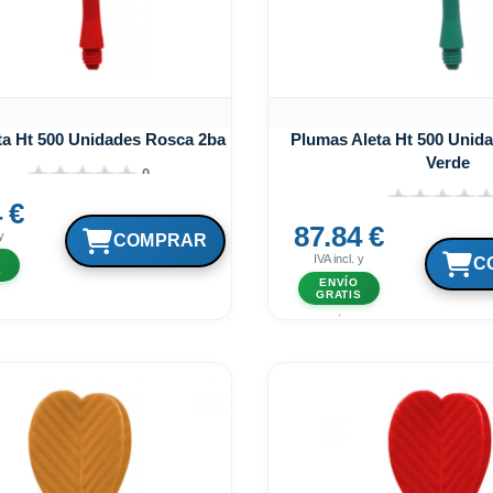
ta Ht 500 Unidades Rosca 2ba Roja
Plumas Aleta Ht 500 Unid
Verde
0
 €
87.84 €
y
IVA incl. y
S
ENVÍO
GRATIS
.