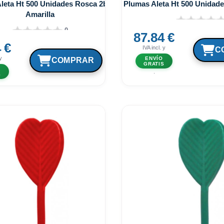
leta Ht 500 Unidades Rosca 2ba
Plumas Aleta Ht 500 Unidad
Amarilla
0
87.84 €
 €
IVA incl. y
y
ENVÍO
GRATIS
.
S