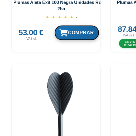
Plumas Aleta Exit 100 Negra Unidades Rosca
Plumas A
2ba
5
87.84
53.00 €
IVA incl. 
IVA incl.
ENVÍO
GRATI
.