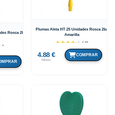
Plumas Aleta HT 25 Unidades Rosca 2ba
ades Rosca 2ba
Amarilla
4.85
0
4.88 €
IVA incl.