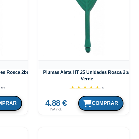
des Rosca 2ba
Plumas Aleta HT 25 Unidades Rosca 2ba
Verde
.67
5
4.88 €
IVA incl.