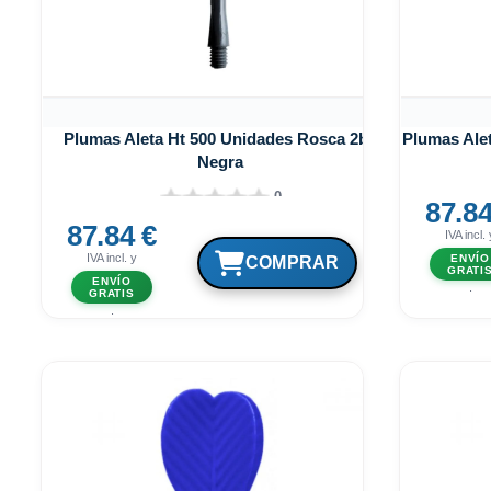
Plumas Aleta Ht 500 Unidades Rosca 2ba
Plumas Ale
Negra
0
87.84
87.84 €
IVA incl. 
IVA incl. y
ENVÍO
GRATI
ENVÍO
.
GRATIS
.