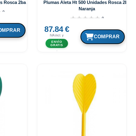
es Rosca 2ba Azul
Plumas Aleta Ht 500 Unidades Rosca 2ba
Naranja
0
0
87.84 €
IVA incl. y
ENVÍO
GRATIS
.