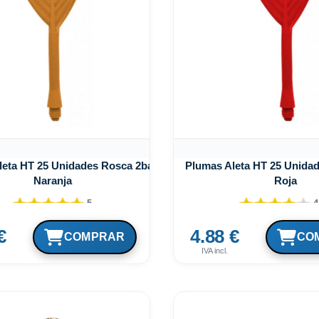
leta HT 25 Unidades Rosca 2ba
Plumas Aleta HT 25 Unida
Naranja
Roja
5
4
€
4.88 €
IVA incl.