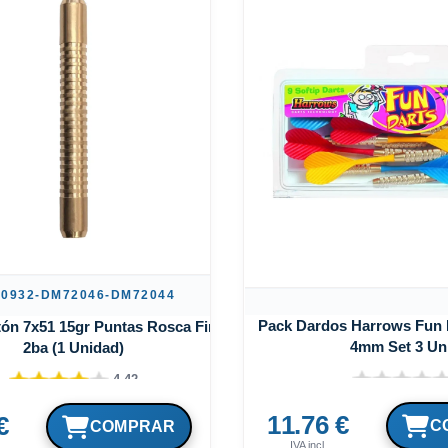
0932-DM72046-DM72044
Pack Dardos Harrows Fun 
ón 7x51 15gr Puntas Rosca Fina
4mm Set 3 Un
2ba (1 Unidad)
4.42
11.76 €
€
IVA incl.