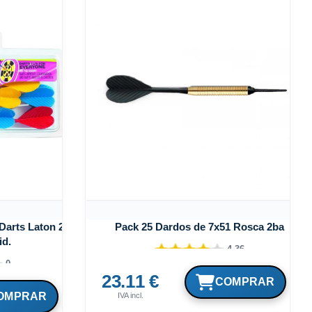
Darts Laton 2ba
Pack 25 Dardos de 7x51 Rosca 2ba
id.
4.36
0
23.11 €
IVA incl.