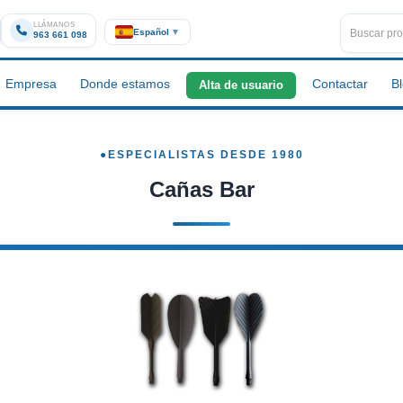
LLÁMANOS
Español
▼
963 661 098
Empresa
Donde estamos
Contactar
B
Alta de usuario
Cañas Bar