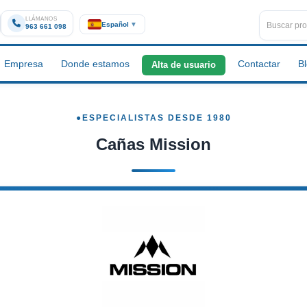
LLÁMANOS
Español
▼
963 661 098
Empresa
Donde estamos
Contactar
B
Alta de usuario
Cañas Mission