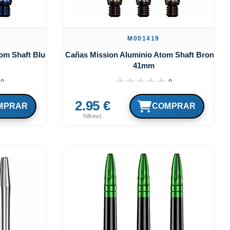
M001419
om Shaft Blue
Cañas Mission Aluminio Atom Shaft Bronce
41mm
0
0
2.95 €
IVA incl.