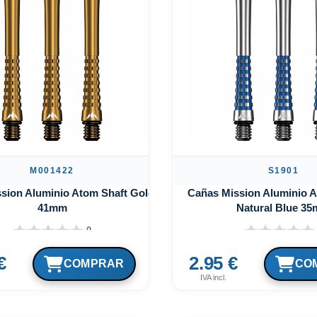
M001422
S1901
sion Aluminio Atom Shaft Gold
Cañas Mission Aluminio A
41mm
Natural Blue 3
0
€
2.95 €
IVA incl.