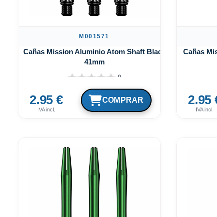
M001571
Cañas Mission Aluminio Atom Shaft Black
Cañas Mis
41mm
0
2.95 €
2.95 
IVA incl.
IVA incl.