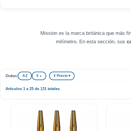
Mission es la marca británica que más fin
milímetro. En esta sección, sus
c
Caña
corta
= centro de gravedad adelant
Orden:
A Z
€
€ Precio ▾
Completa el montaje con
plumas Mission
▲
en ManuelG
Articulos 1 a 25 de 131 totales
¿Dudas eligiendo? Llámanos 