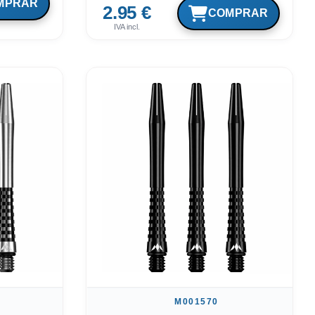
2.95 €
IVA incl.
M001570