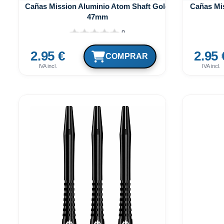
Cañas Mission Aluminio Atom Shaft Gold
Cañas Mi
47mm
0
2.95 €
2.95 
IVA incl.
IVA incl.