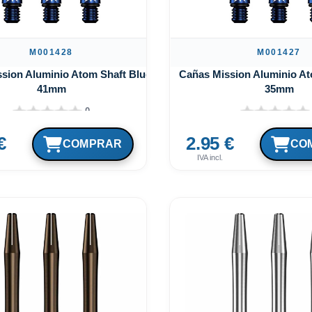
M001428
M001427
sion Aluminio Atom Shaft Blue
Cañas Mission Aluminio At
41mm
35mm
0
€
2.95 €
IVA incl.