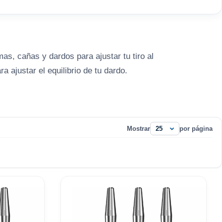
as, cañas y dardos para ajustar tu tiro al
ra ajustar el equilibrio de tu dardo.
lumas grandes. Si rompes muchas, prueba
Mostrar
por página
 de 40 años vendiendo dardos nos avalan:
desde 1980.
por WhatsApp al
677 247 053
.