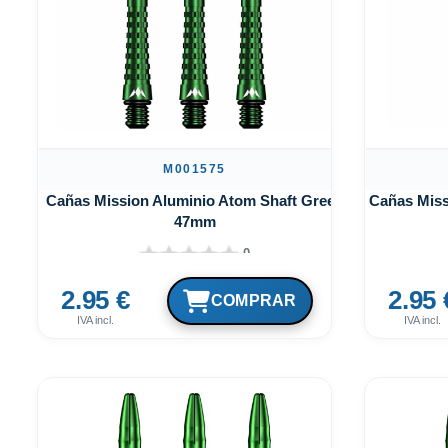
M001575
Cañas Mission Aluminio Atom Shaft Green
Cañas Miss
47mm
0
2.95 €
2.95 
IVA incl.
IVA incl.