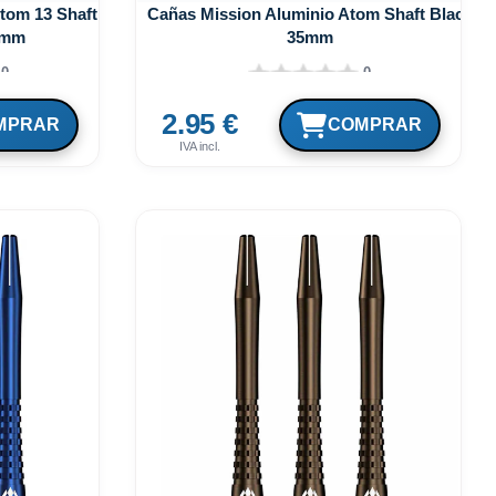
tom 13 Shaft
Cañas Mission Aluminio Atom Shaft Black
5mm
35mm
0
0
2.95 €
IVA incl.