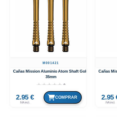
M001421
Cañas Mission Aluminio Atom Shaft Gold
Cañas Mis
35mm
0
2.95 €
2.95 
IVA incl.
IVA incl.