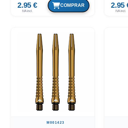
2.95 €
2.95 
IVA incl.
IVA incl.
M001423