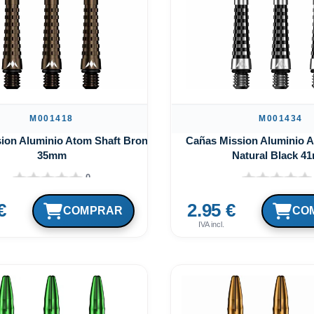
M001418
M001434
ion Aluminio Atom Shaft Bronce
Cañas Mission Aluminio A
35mm
Natural Black 4
0
€
2.95 €
IVA incl.