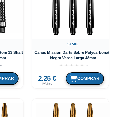
S1506
tom 13 Shaft
Cañas Mission Darts Sabre Polycarbonate
1mm
Negra Verde Larga 48mm
0
0
2.25 €
IVA incl.