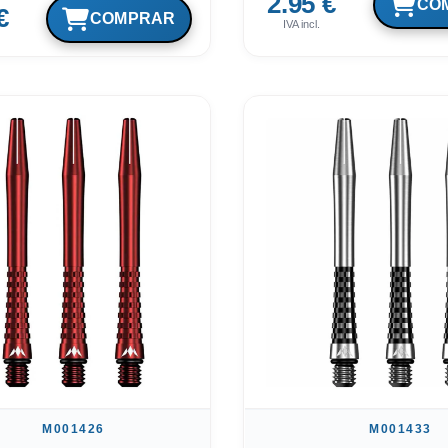
2.95 €
€
IVA incl.
M001426
M001433