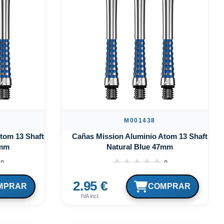
M001438
tom 13 Shaft
Cañas Mission Aluminio Atom 13 Shaft
5mm
Natural Blue 47mm
0
0
2.95 €
IVA incl.