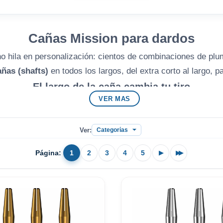
Cañas Mission para dardos
o hila en personalización: cientos de combinaciones de plum
añas (shafts)
en todos los largos, del extra corto al largo, pa
El largo de la caña cambia tu tiro
VER MAS
ado y vuelo más rápido; caña
larga
= más estabilidad con p
materiales más duros o sistemas con anilla.
Ver:
y
dardos de punta de acero Mission
y
todas las plumas
. Más
il encontrarás stock real y consejo de tienda especialista 
Página:
1
2
3
4
5
▶
▶▶
al
963 661 098
, escríbenos a
manuelgil@manuelgil.com
o 