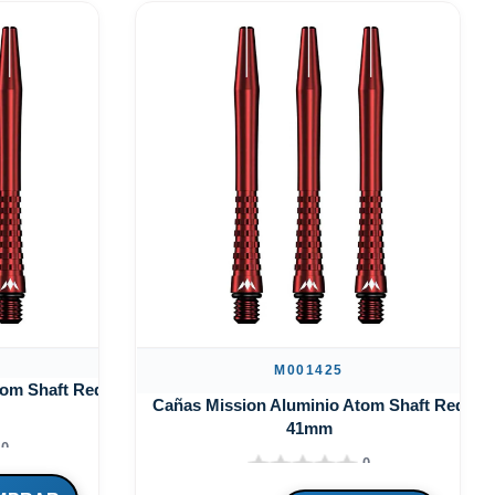
M001425
tom Shaft Red
Cañas Mission Aluminio Atom Shaft Red
41mm
0
0