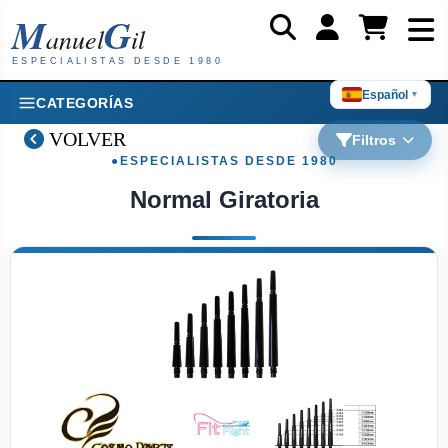
M
G
anuel
il
ESPECIALISTAS DESDE 1980
Español
▼
CATEGORÍAS
VOLVER
Filtros
Normal Giratoria