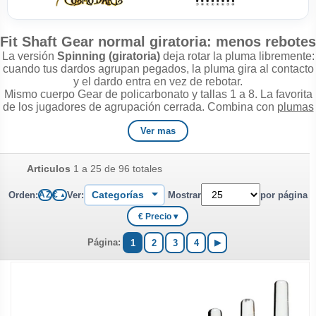
Fit Shaft Gear normal giratoria: menos rebotes
La versión
Spinning (giratoria)
deja rotar la pluma libremente:
cuando tus dardos agrupan pegados, la pluma gira al contacto
y el dardo entra en vez de rebotar.
Mismo cuerpo Gear de policarbonato y tallas 1 a 8. La favorita
de los jugadores de agrupación cerrada. Combina con
plumas
Fit Flight
. Más de 40 años vendiendo dardos nos avalan: en
Ver mas
ManuelGil encontrarás stock real y consejo de tienda
especialista desde 1980.
¿Dudas eligiendo? Llámanos al
963 661 098
, escríbenos a
Articulos
1 a 25 de 96 totales
manuelgil@manuelgil.com
o por WhatsApp al
677 247 053
.
Orden:
Ver:
Mostrar
por página
A Z
€
▲
€ Precio ▾
Página:
1
2
3
4
▶