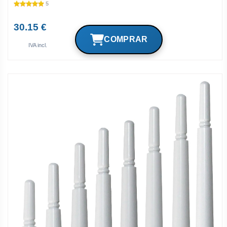
5
30.15 €
IVA incl.