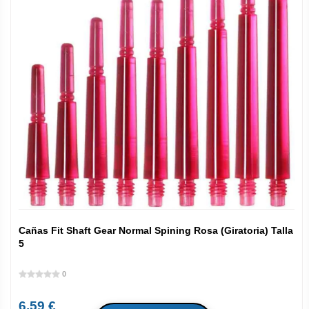
Cañas Fit Shaft Gear Normal Spining Rosa (Giratoria) Talla
5
0
6.59 €