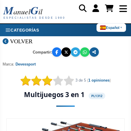
M
G
anuel
il
ESPECIALISTAS DESDE 1980
Español
▼
CATEGORÍAS
VOLVER
Compartir:
Marca:
Devessport
3 de 5
(
1 opiniones
)
Multijuegos 3 en 1
PL1312