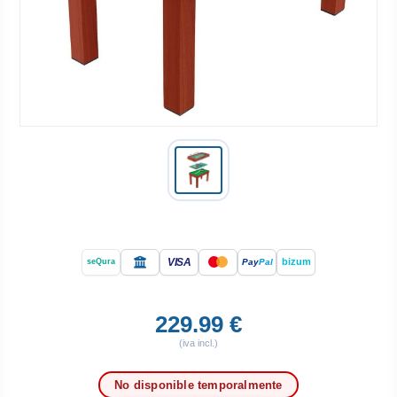
VISA
bizum
Pay
Pal
seQura
229.99 €
(iva incl.)
No disponible temporalmente