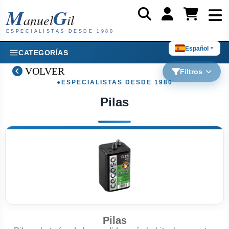
M
G
anuel
il
ESPECIALISTAS DESDE 1980
Español
▼
CATEGORÍAS
VOLVER
Filtros
Pilas
Pilas