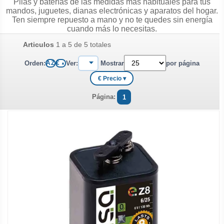
Pilas y baterías de las medidas más habituales para tus
mandos, juguetes, dianas electrónicas y aparatos del hogar.
Ten siempre repuesto a mano y no te quedes sin energía
cuando más lo necesitas.
Articulos
1 a 5 de 5 totales
Orden:
Ver:
Mostrar
por página
A Z
€
▲
€ Precio ▾
Página:
1