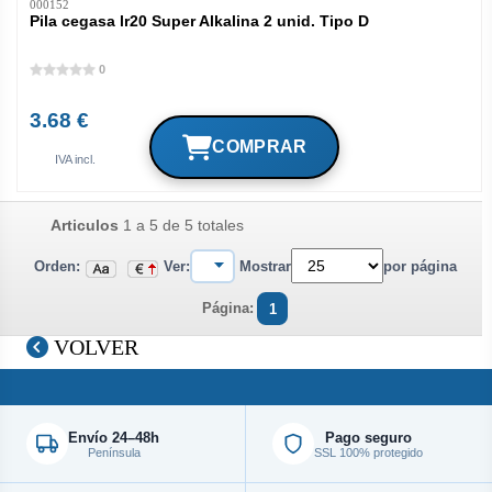
000152
Pila cegasa lr20 Super Alkalina 2 unid. Tipo D
0
3.68 €
IVA incl.
Articulos
1 a 5 de 5 totales
Orden:
Ver:
Mostrar
por página
Página:
1
VOLVER
Envío 24–48h
Pago seguro
Península
SSL 100% protegido