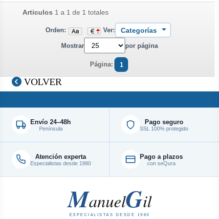
Articulos
1 a 1 de 1 totales
Orden:
Ver:
Mostrar
por página
Página:
1
VOLVER
Envío 24–48h
Pago seguro
Península
SSL 100% protegido
Atención experta
Pago a plazos
Especialistas desde 1980
con seQura
M
G
anuel
il
ESPECIALISTAS DESDE 1980