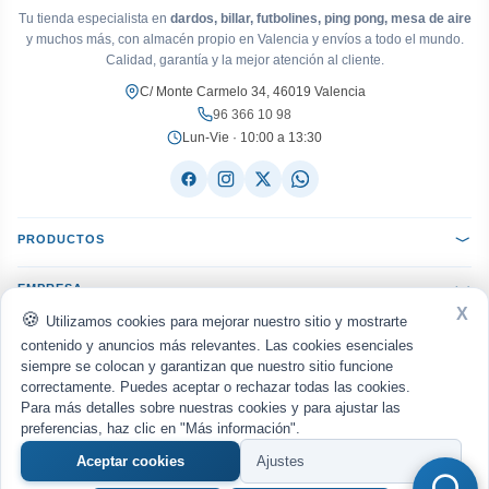
Tu tienda especialista en
dardos, billar, futbolines, ping pong, mesa de aire
y muchos más, con almacén propio en Valencia y envíos a todo el mundo.
Calidad, garantía y la mejor atención al cliente.
C/ Monte Carmelo 34, 46019 Valencia
96 366 10 98
Lun-Vie · 10:00 a 13:30
PRODUCTOS
EMPRESA
X
Utilizamos cookies para mejorar nuestro sitio y mostrarte
AYUDA
contenido y anuncios más relevantes. Las cookies esenciales
siempre se colocan y garantizan que nuestro sitio funcione
correctamente. Puedes aceptar o rechazar todas las cookies.
ACEPTAMOS:
VISA
Mastercard
PayPal
Bizum
seQura
Para más detalles sobre nuestras cookies y para ajustar las
Transferencia
Reembolso
preferencias, haz clic en "Más información".
ENVIAMOS CON:
MRW
Nacex
Correos
UPS
Aceptar cookies
Ajustes
Política de privacidad
Aviso legal
Cookies