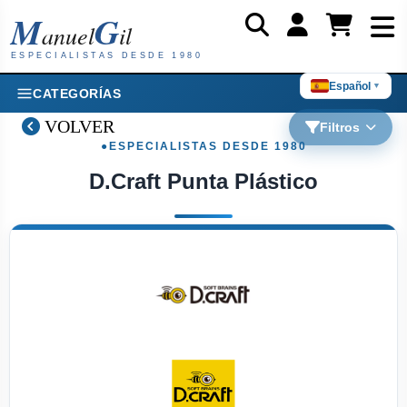
M
G
anuel
il
ESPECIALISTAS DESDE 1980
Español
▼
CATEGORÍAS
VOLVER
Filtros
D.Craft Punta Plástico